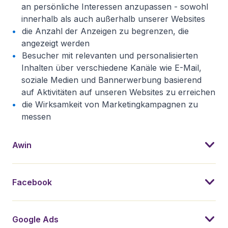
an persönliche Interessen anzupassen - sowohl
innerhalb als auch außerhalb unserer Websites
die Anzahl der Anzeigen zu begrenzen, die
angezeigt werden
Besucher mit relevanten und personalisierten
Inhalten über verschiedene Kanäle wie E-Mail,
soziale Medien und Bannerwerbung basierend
auf Aktivitäten auf unseren Websites zu erreichen
die Wirksamkeit von Marketingkampagnen zu
messen
Awin ist ein Affiliate-Netzwerk, das eine Tracking- und Analyse
Dies ist eine Tracking-Technologie von Facebook. Sie wird ve
Wir verwenden Google Ads, um personalisierte Werbung auf Goog
Wir zeigen Werbung auf Drittanbieter-Websites und Apps und an
Google Data Studio ist ein Webanalyse-Tool, das Einblicke in da
Wir verwenden die Google Marketing Platform, um personalisie
Tracking-Technologie zur Messung der Kampagnenleistung und z
Tracking-Technologie zur Ausspielung von Werbung, Leistungsa
Tracking-Technologie zur Ausspielung von Werbung, Leistungsa
Budgetair gehört zu Trip.com. Trip.com verwendet Cookies zur 
Tracking-Technologie zur Ausspielung von Werbung, Leistungsa
Awin
Facebook
Google Ads