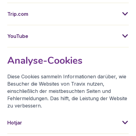
Trip.com
YouTube
Analyse-Cookies
Diese Cookies sammeln Informationen darüber, wie
Besucher die Websites von Travix nutzen,
einschließlich der meistbesuchten Seiten und
Fehlermeldungen. Das hilft, die Leistung der Website
zu verbessern.
Hotjar ist ein Webanalyse- und Feedback-Tool, das Echtzeit-F
Google Analytics misst die Nutzung der Website und Verkaufsdat
Clarity ist ein Verhaltensanalyse-Tool von Microsoft, das zeig
Useberry hilft dabei, zu testen und zu analysieren, wie Nutzer
Hotjar