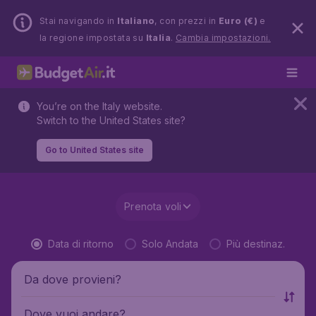
Stai navigando in
Italiano
, con prezzi in
Euro (€)
e
la regione impostata su
Italia
.
Cambia impostazioni.
You’re on the Italy website.
Switch to the United States site?
Go to United States site
Prenota voli
Data di ritorno
Solo Andata
Più destinaz.
Da dove provieni?
Dove vuoi andare?