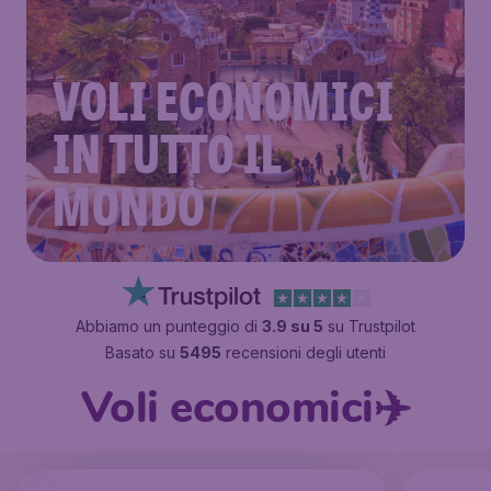
VOLI ECONOMICI
IN TUTTO IL
MONDO
Abbiamo un punteggio di
3.9 su 5
su Trustpilot
Basato su
5495
recensioni degli utenti
Voli economici✈️