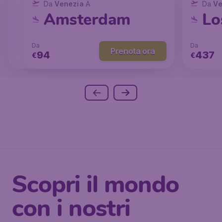
Da
Da
Venezia
Da
Milano
Venezia
A
A
A
Da
Ve
Bangkok
New York
Amsterdam
Lo
Da
Da
Da
Prenota ora
Prenota ora
Prenota ora
357
94
437
€
€
€
Scopri il mondo
con i nostri