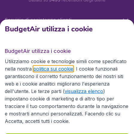
Servizio di assistenza clienti
BudgetAir utilizza i cookie
BudgetAir.it
BudgetAir utilizza i cookie
Utilizziamo cookie e tecnologie simili come specificato
Siti internazionali
nella nostra
politica sui cookie
. I cookie funzionali
garantiscono il corretto funzionamento dei nostri siti
web e i cookie analitici migliorano l'esperienza
dell'utente. Le terze parti (
visualizza elenco
)
impostano cookie di marketing e di altro tipo per
tracciare il tuo comportamento durante la navigazione
e mostrarti annunci personalizzati. Facendo clic su
Accetta, accetti tutti i cookie.
Dichiarazione di accessibilità
Condizioni