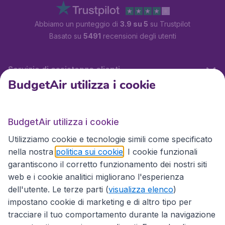
Abbiamo un punteggio di
3.9 su 5
su Trustpilot
Basato su
5491
recensioni degli utenti
Servizio di assistenza clienti
BudgetAir utilizza i cookie
BudgetAir.it
BudgetAir utilizza i cookie
Utilizziamo cookie e tecnologie simili come specificato
Siti internazionali
nella nostra
politica sui cookie
. I cookie funzionali
garantiscono il corretto funzionamento dei nostri siti
web e i cookie analitici migliorano l'esperienza
dell'utente. Le terze parti (
visualizza elenco
)
impostano cookie di marketing e di altro tipo per
tracciare il tuo comportamento durante la navigazione