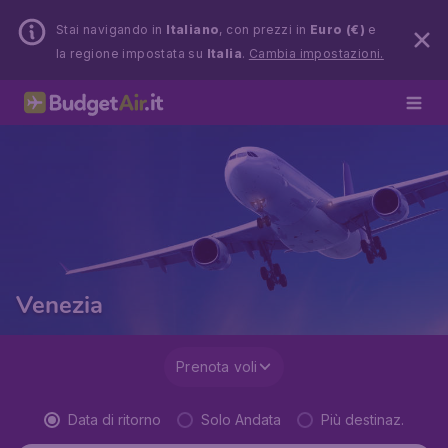
Stai navigando in
Italiano
, con prezzi in
Euro (€)
e
la regione impostata su
Italia
.
Cambia impostazioni.
Venezia
Prenota voli
Data di ritorno
Solo Andata
Più destinaz.