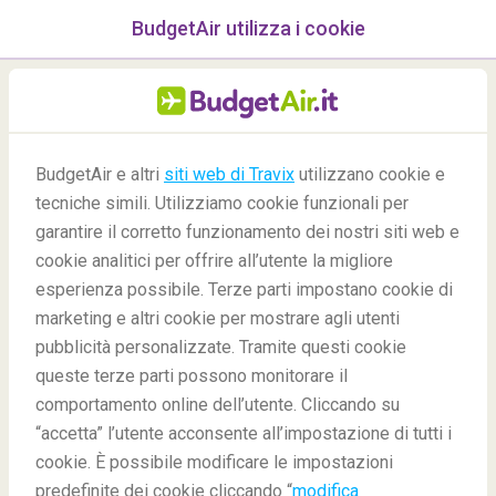
BudgetAir utilizza i cookie
menu
/Blog
BudgetAir e altri
siti web di Travix
utilizzano cookie e
tecniche simili. Utilizziamo cookie funzionali per
07/05/2020
-
By
Marit
garantire il corretto funzionamento dei nostri siti web e
cookie analitici per offrire all’utente la migliore
esperienza possibile. Terze parti impostano cookie di
marketing e altri cookie per mostrare agli utenti
pubblicità personalizzate. Tramite questi cookie
queste terze parti possono monitorare il
comportamento online dell’utente. Cliccando su
La guida di viaggio definitiva di James Bond
“accetta” l’utente acconsente all’impostazione di tutti i
cookie. È possibile modificare le impostazioni
predefinite dei cookie cliccando “
modifica
Blog
Fun
Guida di Viaggio James Bond