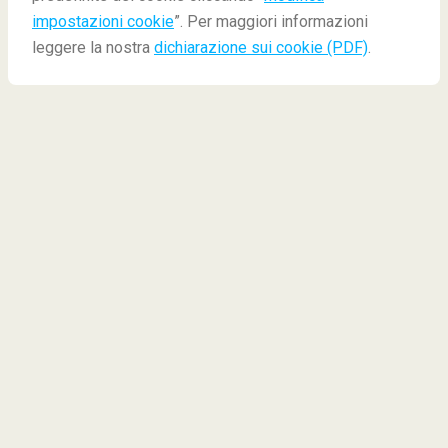
impostazioni cookie
”. Per maggiori informazioni
leggere la nostra
dichiarazione sui cookie (PDF)
.
I sei posti più belli che
vediamo con James Bond
Ora che l'uscita dell'ultimo film di James Bond è stata
rinviata a causa del coronavirus, dovremo purtroppo
aspettare ancora un po' di più per
"No Time to Die"
.
Questa è, naturalmente, l'occasione perfetta per
guardare i più antichi film di Bond e godersi le
fantastiche location dei film. Dalle montagne innevate
alle città del mondo alle spiagge paradisiache, 007
viaggia in tutto il mondo come una spia - abbiamo
preparato per voi una lista delle località più iconiche
della serie!
Moonraker (1979), Cascate di Iguazu