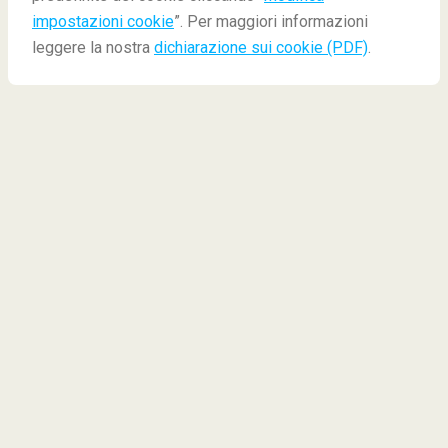
5 Percorsi Europei che non Conoscevi
impostazioni cookie
”. Per maggiori informazioni
leggere la nostra
dichiarazione sui cookie (PDF)
.
5 Percorsi europei che non
conoscevi
Dopo l'alta stagione, settembre diventa il mese
preferito da molti viaggiatori... Saggia scelta!
Pianificate un viaggio in un posto in
Europa
, visitate
un'altra
città locale
, o semplicemente
noleggiate
un'auto
e fate il viaggio che avete sempre voluto fare.
In questo blog, vi presentiamo 5 dei più singolari
viaggi su strada in Europa:
Itinerario 500 in Germania
Trollstigen in Norvegia