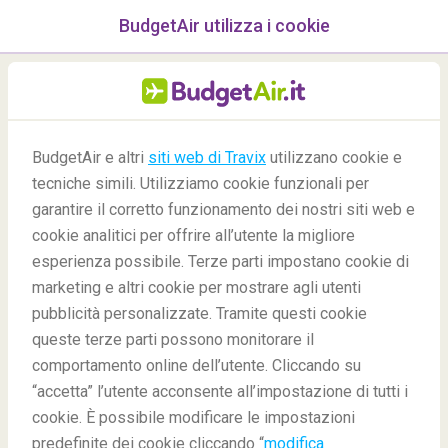
BudgetAir utilizza i cookie
menu
/Blog
BudgetAir e altri
siti web di Travix
utilizzano cookie e
tecniche simili. Utilizziamo cookie funzionali per
-
By
Andrés
garantire il corretto funzionamento dei nostri siti web e
cookie analitici per offrire all’utente la migliore
esperienza possibile. Terze parti impostano cookie di
marketing e altri cookie per mostrare agli utenti
pubblicità personalizzate. Tramite questi cookie
queste terze parti possono monitorare il
comportamento online dell’utente. Cliccando su
5 Percorsi europei che non conoscevi
“accetta” l’utente acconsente all’impostazione di tutti i
cookie. È possibile modificare le impostazioni
predefinite dei cookie cliccando “
modifica
Blog
Destinazioni