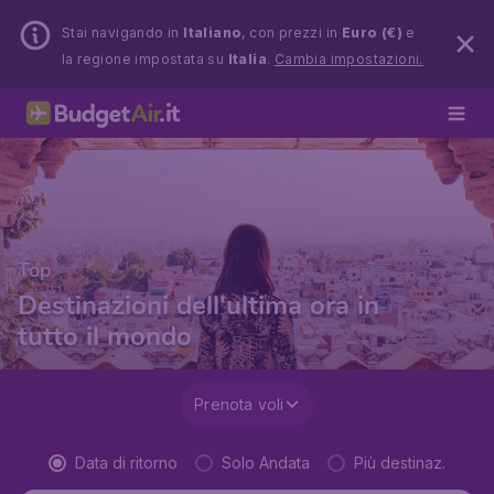
Stai navigando in
Italiano
, con prezzi in
Euro (€)
e
la regione impostata su
Italia
.
Cambia impostazioni.
Top
Destinazioni dell'ultima ora in
tutto il mondo
Prenota voli
Data di ritorno
Solo Andata
Più destinaz.