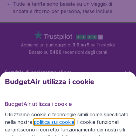
Tutte le tariffe sono basate su un viaggio di
andata e ritorno per persona, tasse incluse.
Abbiamo un punteggio di
3.9 su 5
su Trustpilot
Basato su
5488
recensioni degli utenti
Servizio di assistenza clienti
BudgetAir utilizza i cookie
BudgetAir.it
BudgetAir utilizza i cookie
Utilizziamo cookie e tecnologie simili come specificato
Siti internazionali
nella nostra
politica sui cookie
. I cookie funzionali
garantiscono il corretto funzionamento dei nostri siti