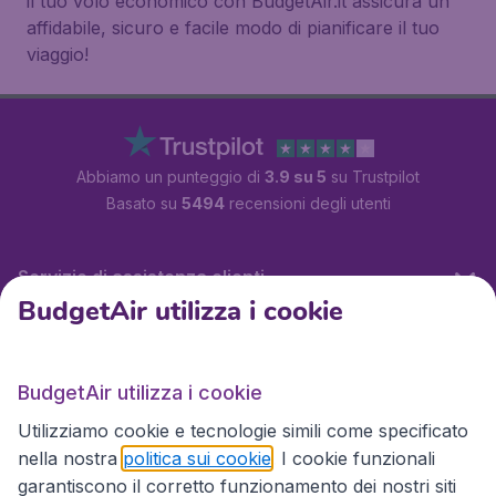
il tuo volo economico con BudgetAir.it assicura un
affidabile, sicuro e facile modo di pianificare il tuo
viaggio!
Abbiamo un punteggio di
3.9 su 5
su Trustpilot
Basato su
5494
recensioni degli utenti
Servizio di assistenza clienti
BudgetAir utilizza i cookie
BudgetAir.it
BudgetAir utilizza i cookie
Utilizziamo cookie e tecnologie simili come specificato
Siti internazionali
nella nostra
politica sui cookie
. I cookie funzionali
garantiscono il corretto funzionamento dei nostri siti