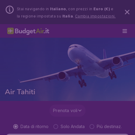
Stai navigando in
Italiano
, con prezzi in
Euro (€)
e
la regione impostata su
Italia
.
Cambia impostazioni.
Air Tahiti
Prenota voli
Data di ritorno
Solo Andata
Più destinaz.