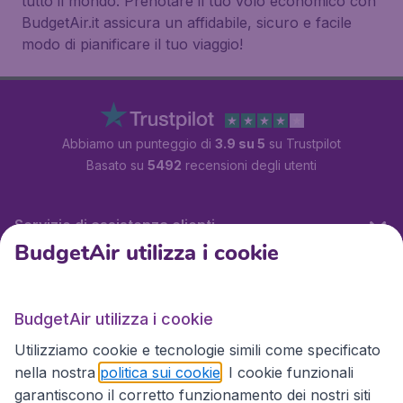
tutto il mondo. Prenotare il tuo volo economico con
BudgetAir.it assicura un affidabile, sicuro e facile
modo di pianificare il tuo viaggio!
Abbiamo un punteggio di
3.9 su 5
su Trustpilot
Basato su
5492
recensioni degli utenti
Servizio di assistenza clienti
BudgetAir utilizza i cookie
BudgetAir.it
BudgetAir utilizza i cookie
Utilizziamo cookie e tecnologie simili come specificato
Siti internazionali
nella nostra
politica sui cookie
. I cookie funzionali
garantiscono il corretto funzionamento dei nostri siti