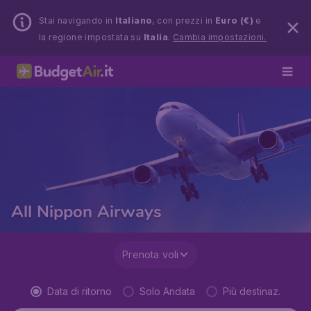
Stai navigando in
Italiano
, con prezzi in
Euro (€)
e
la regione impostata su
Italia
.
Cambia impostazioni.
All Nippon Airways
Prenota voli
Data di ritorno
Solo Andata
Più destinaz.