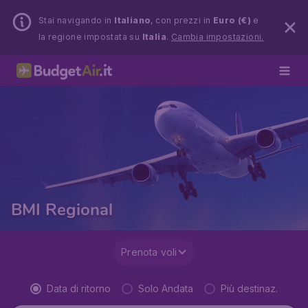
Stai navigando in
Italiano
, con prezzi in
Euro (€)
e
la regione impostata su
Italia
.
Cambia impostazioni.
BMI Regional
Prenota voli
Data di ritorno
Solo Andata
Più destinaz.