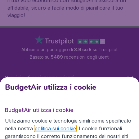
il tuo volo economico con BudgetAir.it assicura un
affidabile, sicuro e facile modo di pianificare il tuo
viaggio!
Abbiamo un punteggio di
3.9 su 5
su Trustpilot
Basato su
5489
recensioni degli utenti
Servizio di assistenza clienti
BudgetAir utilizza i cookie
BudgetAir.it
BudgetAir utilizza i cookie
Utilizziamo cookie e tecnologie simili come specificato
Siti internazionali
nella nostra
politica sui cookie
. I cookie funzionali
garantiscono il corretto funzionamento dei nostri siti