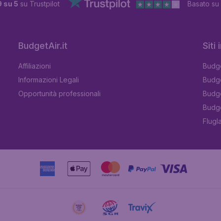
9 su 5
su Trustpilot
Basato su
BudgetAir.it
Siti
Affiliazioni
Budge
Informazioni Legali
Budge
Opportunità professionali
Budge
Budge
Flugl