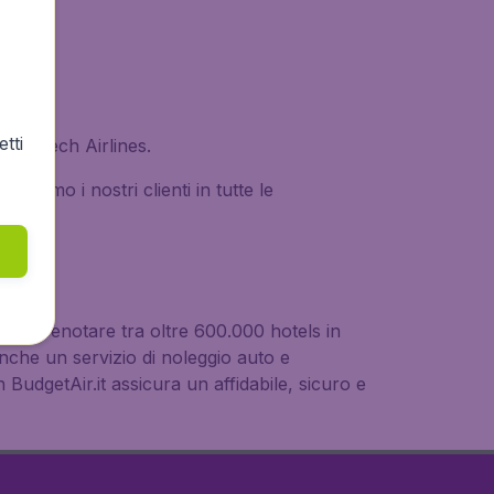
tti
con Czech Airlines.
ortiamo i nostri clienti in tutte le
ità di prenotare tra oltre 600.000 hotels in
nche un servizio di noleggio auto e
BudgetAir.it assicura un affidabile, sicuro e