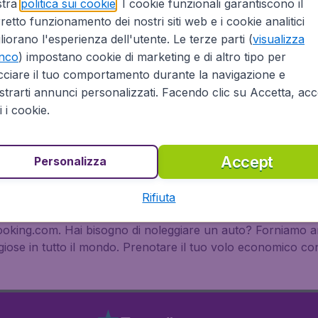
zza che il nostro know how può darti:
stra
politica sui cookie
. I cookie funzionali garantiscono il
retto funzionamento dei nostri siti web e i cookie analitici
liorano l'esperienza dell'utente. Le terze parti (
visualizza
enco
) impostano cookie di marketing e di altro tipo per
cciare il tuo comportamento durante la navigazione e
trarti annunci personalizzati. Facendo clic su Accetta, acce
cato sarà lieto di aiutarvi a trovare il volo più conveniente 
ti i cookie.
 in Italia per le destinazioni più popolari in tutto il mondo. P
ica, Oceania ed Europa.
Accept
Personalizza
tivi
Rifiuta
voli Czech Airlines è facilissimo. Offriamo inoltre la possibil
Booking.com. Hai bisogno di noleggiare un auto? Forniamo a
ose in tutto il mondo. Prenotare il tuo volo economico con 