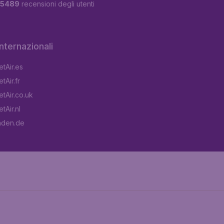
5489
recensioni degli utenti
 internazionali
tAir.es
tAir.fr
tAir.co.uk
tAir.nl
aden.de