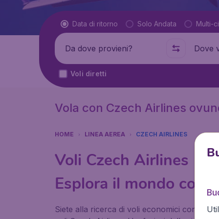
Tipo di volo
Data di ritorno
Solo Andata
Multi-ci
Partenza da
Dove
Voli diretti
Vola con Czech Airlines ovun
HOME
LINEA AEREA
CZECH AIRLINES
Bu
Voli Czech Airlines
Esplora il mondo con C
Bud
Uti
Siete alla ricerca di voli economici con Czec