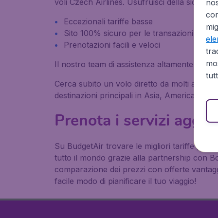
voli Czech Airlines. Usufruisci della sicure
no
cor
Eccezionali tariffe basse
mig
Sito 100% sicuro per le transazioni
el
Prenotazioni facili e veloci
tra
mos
Il nostro team di assistenza altamente qualifi
tut
Cerca subito un volo diretto da molti aeroporti
destinazioni principali in Asia, America, Afr
Prenota i servizi aggiun
Su BudgetAir trovare le migliori tariffe per i 
tutto il mondo grazie alla partnership con 
comparazione dei prezzi con offerte vantaggi
facile modo di pianificare il tuo viaggio!