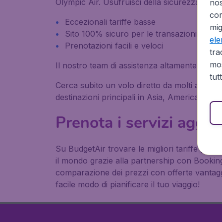
Olympic Air. Usufruisci della sicurezza che 
no
cor
Eccezionali tariffe basse
mig
Sito 100% sicuro per le transazioni
el
Prenotazioni facili e veloci
tra
mos
Il nostro team di assistenza altamente qualifi
tut
Cerca subito un volo diretto da molti aeroporti
destinazioni principali in Asia, America, Afr
Prenota i servizi aggiun
Su BudgetAir trovare le migliori tariffe per i 
il mondo grazie alla partnership con Bookin
comparazione dei prezzi con offerte vantaggi
facile modo di pianificare il tuo viaggio!