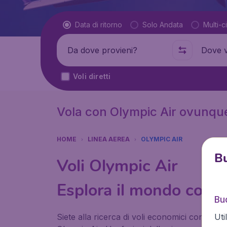
Tipo di volo
Data di ritorno
Solo Andata
Multi-ci
Partenza da
Dove
Voli diretti
Vola con Olympic Air ovunque
HOME
LINEA AEREA
OLYMPIC AIR
Bu
Voli Olympic Air
Esplora il mondo con 
Bud
Uti
Siete alla ricerca di voli economici con Olym