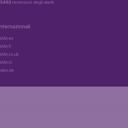
u
5492
recensioni degli utenti
 internazionali
tAir.es
tAir.fr
tAir.co.uk
tAir.nl
aden.de