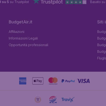
9 su 5
su Trustpilot
Basato s
BudgetAir.it
Siti
Affiliazioni
Budge
Informazioni Legali
Budge
Opportunità professionali
Budge
Budge
Flugl