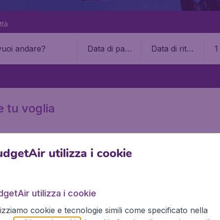
ttà
Data di part
Data di ritor
1
enza
no
 tu voglia
dgetAir utilizza i cookie
Olympic Air
getAir utilizza i cookie
lizziamo cookie e tecnologie simili come specificato nella
pic Air? Allora siete sulla strada giusta con BudgetAir! Budg