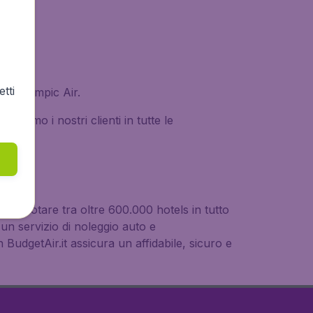
tti
con Olympic Air.
ortiamo i nostri clienti in tutte le
 di prenotare tra oltre 600.000 hotels in tutto
n servizio di noleggio auto e
BudgetAir.it assicura un affidabile, sicuro e