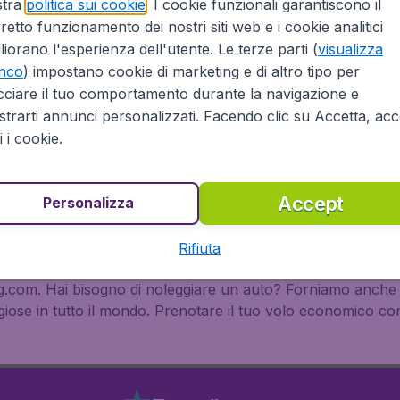
il nostro know how può darti:
stra
politica sui cookie
. I cookie funzionali garantiscono il
retto funzionamento dei nostri siti web e i cookie analitici
liorano l'esperienza dell'utente. Le terze parti (
visualizza
enco
) impostano cookie di marketing e di altro tipo per
cciare il tuo comportamento durante la navigazione e
trarti annunci personalizzati. Facendo clic su Accetta, acce
cato sarà lieto di aiutarvi a trovare il volo più conveniente 
ti i cookie.
 in Italia per le destinazioni più popolari in tutto il mondo. P
ica, Oceania ed Europa.
Accept
Personalizza
tivi
Rifiuta
voli Olympic Air è facilissimo. Offriamo inoltre la possibilità
g.com. Hai bisogno di noleggiare un auto? Forniamo anche u
ose in tutto il mondo. Prenotare il tuo volo economico con 