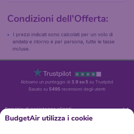
Condizioni dell'Offerta:
I prezzi indicati sono calcolati per un volo di
andata e ritorno e per persona, tutte le tasse
incluse.
Abbiamo un punteggio di
3.9 su 5
su Trustpilot
Basato su
5495
recensioni degli utenti
Servizio di assistenza clienti
BudgetAir utilizza i cookie
BudgetAir.it