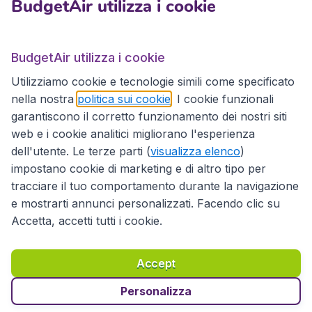
BudgetAir utilizza i cookie
BudgetAir.it
BudgetAir utilizza i cookie
Utilizziamo cookie e tecnologie simili come specificato
Siti internazionali
nella nostra
politica sui cookie
. I cookie funzionali
garantiscono il corretto funzionamento dei nostri siti
web e i cookie analitici migliorano l'esperienza
dell'utente. Le terze parti (
visualizza elenco
)
impostano cookie di marketing e di altro tipo per
tracciare il tuo comportamento durante la navigazione
e mostrarti annunci personalizzati. Facendo clic su
Accetta, accetti tutti i cookie.
Dichiarazione di accessibilità
Condizioni
Esonero di responsabilità
Privacy
Cookie
Accept
Diritto d'autore © 2026
Personalizza