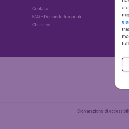
no
cor
Contatto
mig
FAQ - Domande frequenti
el
Chi siamo
tra
mos
tut
Dichiarazione di accessibili