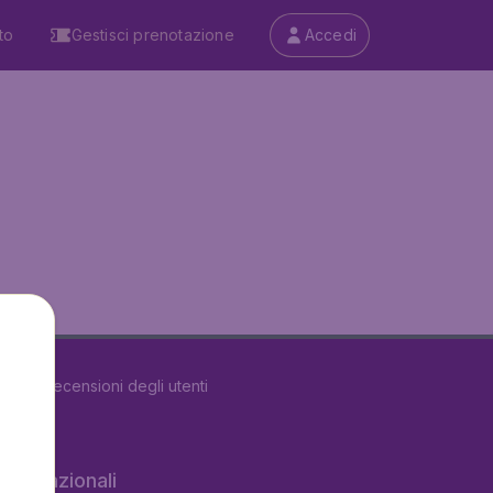
to
Gestisci prenotazione
Accedi
5488
recensioni degli utenti
 internazionali