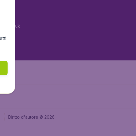
tAir.es
tAir.fr
tAir.co.uk
tAir.nl
tti
aden.de
e
Diritto d'autore © 2026