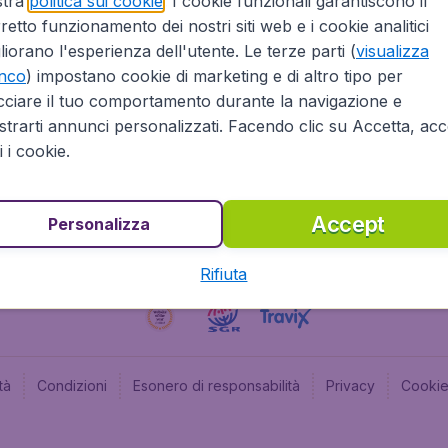
stra
politica sui cookie
. I cookie funzionali garantiscono il
retto funzionamento dei nostri siti web e i cookie analitici
Affiliazioni
Budge
liorano l'esperienza dell'utente. Le terze parti (
visualizza
Informazioni Legali
Budge
enco
) impostano cookie di marketing e di altro tipo per
Opportunità professionali
Budge
cciare il tuo comportamento durante la navigazione e
Budge
trarti annunci personalizzati. Facendo clic su Accetta, acce
Flugl
ti i cookie.
Accept
Personalizza
Rifiuta
tà
Condizioni
Esonero di responsabilità
Privacy
Cooki