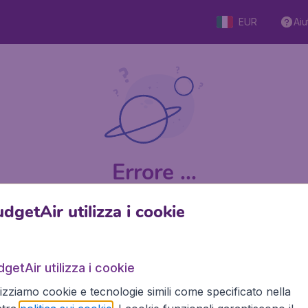
EUR
Aiu
Errore ...
dgetAir utilizza i cookie
9 su 5
su Trustpilot
Basato su
getAir utilizza i cookie
lizziamo cookie e tecnologie simili come specificato nella
BudgetAir.it
Siti