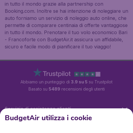
in tutto il mondo grazie alla partnership con
Booking.com. Inoltre se hai intenzione di noleggiare un
auto forniamo un servizio di noleggio auto online, che
permette di comparare centinaia di offerte vantaggiose
in tutto il mondo. Prenotare il tuo volo economico Bari
- Francoforte con BudgetAir.it assicura un affidabile,
sicuro e facile modo di pianificare il tuo viaggio!
Abbiamo un punteggio di
3.9 su 5
su Trustpilot
Basato su
5489
recensioni degli utenti
Servizio di assistenza clienti
BudgetAir utilizza i cookie
BudgetAir.it