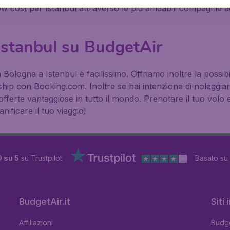
w cost per Istanbul attraverso le più affidabili compagnie a
 Istanbul su BudgetAir
 Bologna a Istanbul è facilissimo. Offriamo inoltre la possib
rship con Booking.com. Inoltre se hai intenzione di noleggi
offerte vantaggiose in tutto il mondo. Prenotare il tuo vol
nificare il tuo viaggio!
9 su 5
su Trustpilot
Basato su
BudgetAir.it
Siti
Affiliazioni
Budge