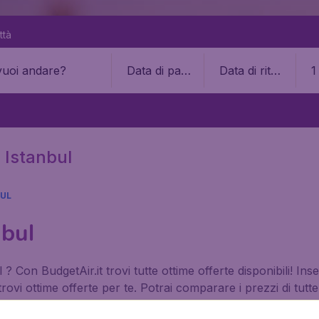
ttà
Data di part
Data di ritor
1
enza
no
a Istanbul
BUL
nbul
 Con BudgetAir.it trovi tutte ottime offerte disponibili! In
trovi ottime offerte per te. Potrai comparare i prezzi di tut
ura per le tue esigenze.