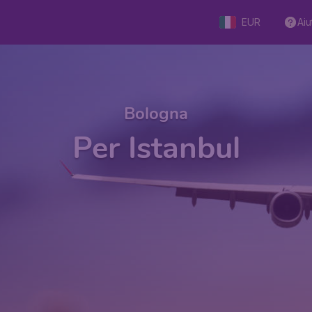
EUR
Aiu
Bologna
Per Istanbul