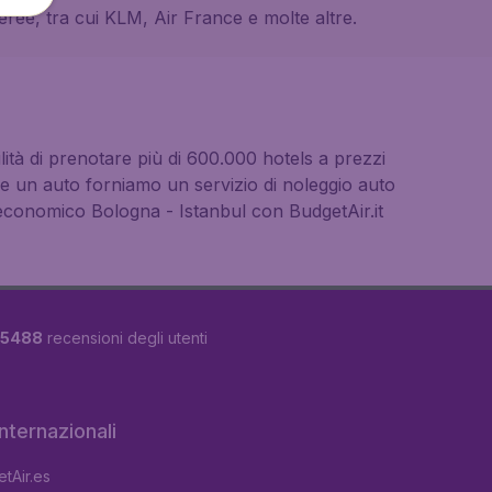
eree, tra cui KLM, Air France e molte altre.
ilità di prenotare più di 600.000 hotels a prezzi
are un auto forniamo un servizio di noleggio auto
o economico Bologna - Istanbul con BudgetAir.it
5488
recensioni degli utenti
 internazionali
tAir.es