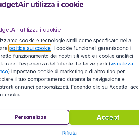
dgetAir utilizza i cookie
getAir utilizza i cookie
Istanbul.
L'Aeroporto di Bologna-Borgo Panigale
è intitola
più grande aeroporto dell'Emilia-Romagna ed uno dei più import
lizziamo cookie e tecnologie simili come specificato nella
compagnie aeree che servono l’aeroporto di Bologna sono , N
stra
politica sui cookie
. I cookie funzionali garantiscono il
il Marconi in auto, bus o treno. Un collegamento con la Staz
retto funzionamento dei nostri siti web e i cookie analitici
us-navetta ad alta frequenza. L’aeroporto è inoltre servito
liorano l'esperienza dell'utente. Le terze parti (
visualizza
tropolitana di Bologna (linea S3). L’aeroporto di Bologna 
enco
) impostano cookie di marketing e di altro tipo per
legamento di Bologna alla rete ferroviaria ad alta velocità.
cciare il tuo comportamento durante la navigazione e
trarti annunci personalizzati. Facendo clic su Accetta, acce
ti i cookie.
ul
Accept
Personalizza
to di partenza di un altro volo o che abbiate intenzione di f
è possibile rilassarsi dopo una lunga giornata di visite turis
Rifiuta
ura per le vostre necessità e desideri.