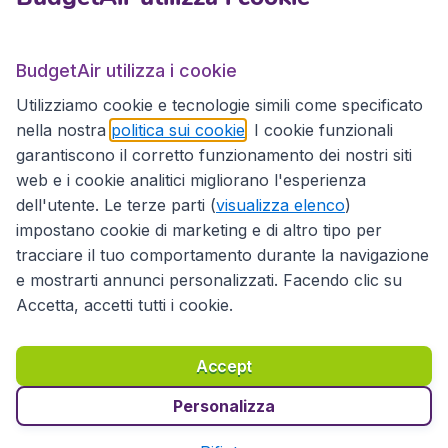
BudgetAir.it
BudgetAir utilizza i cookie
Utilizziamo cookie e tecnologie simili come specificato
Siti internazionali
nella nostra
politica sui cookie
. I cookie funzionali
garantiscono il corretto funzionamento dei nostri siti
web e i cookie analitici migliorano l'esperienza
dell'utente. Le terze parti (
visualizza elenco
)
impostano cookie di marketing e di altro tipo per
tracciare il tuo comportamento durante la navigazione
e mostrarti annunci personalizzati. Facendo clic su
Accetta, accetti tutti i cookie.
Dichiarazione di accessibilità
Condizioni
Esonero di responsabilità
Privacy
Cookie
Accept
Diritto d'autore © 2026
Personalizza