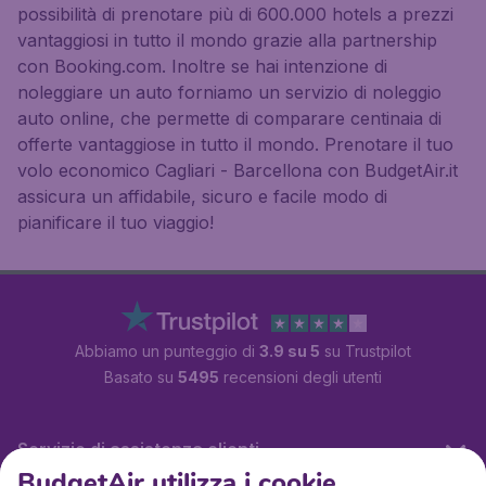
possibilità di prenotare più di 600.000 hotels a prezzi
vantaggiosi in tutto il mondo grazie alla partnership
con Booking.com. Inoltre se hai intenzione di
noleggiare un auto forniamo un servizio di noleggio
auto online, che permette di comparare centinaia di
offerte vantaggiose in tutto il mondo. Prenotare il tuo
volo economico Cagliari - Barcellona con BudgetAir.it
assicura un affidabile, sicuro e facile modo di
pianificare il tuo viaggio!
Abbiamo un punteggio di
3.9 su 5
su Trustpilot
Basato su
5495
recensioni degli utenti
Servizio di assistenza clienti
BudgetAir utilizza i cookie