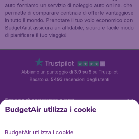
auto forniamo un servizio di noleggio auto online, che
permette di comparare centinaia di offerte vantaggiose
in tutto il mondo. Prenotare il tuo volo economico con
BudgetAir.it assicura un affidabile, sicuro e facile modo
di pianificare il tuo viaggio!
Abbiamo un punteggio di
3.9 su 5
su Trustpilot
Basato su
5493
recensioni degli utenti
Servizio di assistenza clienti
BudgetAir utilizza i cookie
BudgetAir.it
BudgetAir utilizza i cookie