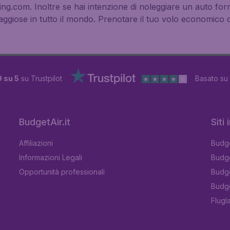
ing.com. Inoltre se hai intenzione di noleggiare un auto for
ggiose in tutto il mondo. Prenotare il tuo volo economico co
9 su 5
su Trustpilot
Basato su
BudgetAir.it
Siti
Affiliazioni
Budge
Informazioni Legali
Budge
Opportunità professionali
Budge
Budge
Flugl