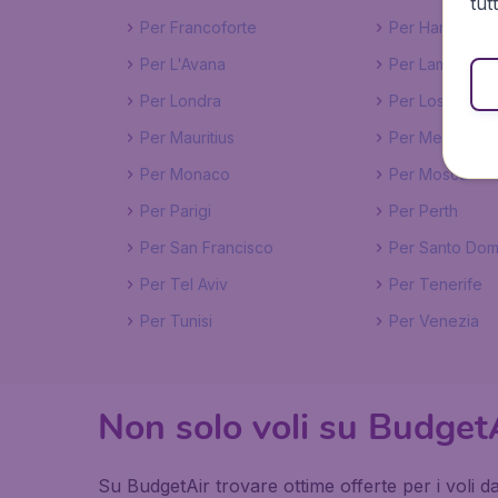
tut
Per Francoforte
Per Hanoi
Per L'Avana
Per Lamezia
Per Londra
Per Los Angel
Per Mauritius
Per Melbourn
Per Monaco
Per Mosca
Per Parigi
Per Perth
Per San Francisco
Per Santo Dom
Per Tel Aviv
Per Tenerife
Per Tunisi
Per Venezia
Non solo voli su Budget
Su BudgetAir trovare ottime offerte per i voli da