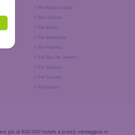
Per Kuala Lumpur
Per Lisbona
Per Manila
Per Mombasa
Per Palermo
Per Rio-De-Janeiro
Per Sydney
Per Toronto
Per boston
tare più di 600.000 hotels a prezzi vantaggiosi in