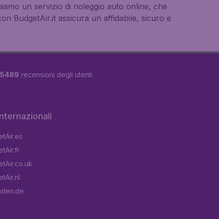
niamo un servizio di noleggio auto online, che
n BudgetAir.it assicura un affidabile, sicuro e
5489
recensioni degli utenti
 internazionali
tAir.es
tAir.fr
tAir.co.uk
tAir.nl
aden.de