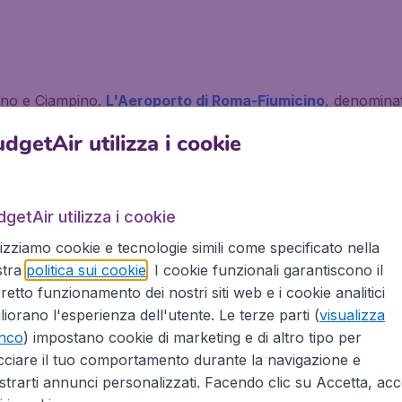
cino e Ciampino.
L'Aeroporto di Roma-Fiumicino
, denomina
rca 30 km ad ovest dal centro della città di Roma. È il più g
dgetAir utilizza i cookie
 (T1, T2, T3 e T5) riservati ai voli nazionali, internazionali 
inoltre base operativa di Blue Panorama Airlines, Mistral Ai
in quanto dotato di una stazione ferroviaria, Fiumicino Aer
e collega l'aeroporto direttamente alla stazione Roma Termin
getAir utilizza i cookie
lla metropolitana di Roma. L’aeroporto di Fiumicino è inoltre f
lizziamo cookie e tecnologie simili come specificato nella
cia Argento.
stra
politica sui cookie
. I cookie funzionali garantiscono il
retto funzionamento dei nostri siti web e i cookie analitici
m
Per Atene
Per Bangkok
liorano l'esperienza dell'utente. Le terze parti (
visualizza
Per Bruxelles
Per Bucarest
enco
) impostano cookie di marketing e di altro tipo per
cciare il tuo comportamento durante la navigazione e
Per Cancun
Per Casablanc
trarti annunci personalizzati. Facendo clic su Accetta, acce
Per Denpasar Bali
Per Dubai