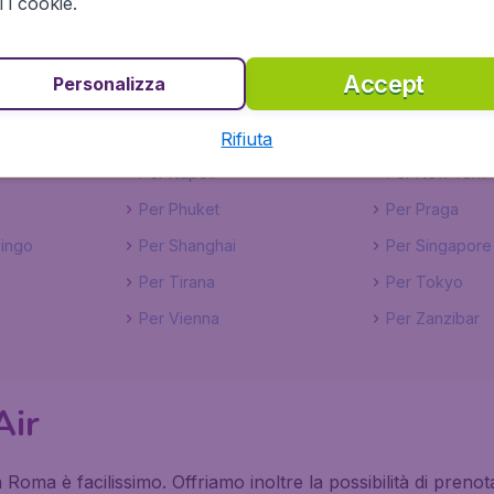
ti i cookie.
Per Hong Kong
Per Istanbul
Per Las Vegas
Per Lima
Accept
Personalizza
es
Per Madrid
Per Malè
e
Per Miami
Per Milano
Rifiuta
Per Napoli
Per New York
Per Phuket
Per Praga
ingo
Per Shanghai
Per Singapore
Per Tirana
Per Tokyo
Per Vienna
Per Zanzibar
Air
 Roma è facilissimo. Offriamo inoltre la possibilità di preno