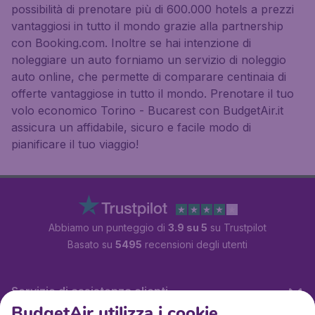
possibilità di prenotare più di 600.000 hotels a prezzi
vantaggiosi in tutto il mondo grazie alla partnership
con Booking.com. Inoltre se hai intenzione di
noleggiare un auto forniamo un servizio di noleggio
auto online, che permette di comparare centinaia di
offerte vantaggiose in tutto il mondo. Prenotare il tuo
volo economico Torino - Bucarest con BudgetAir.it
assicura un affidabile, sicuro e facile modo di
pianificare il tuo viaggio!
Abbiamo un punteggio di
3.9 su 5
su Trustpilot
Basato su
5495
recensioni degli utenti
Servizio di assistenza clienti
BudgetAir utilizza i cookie