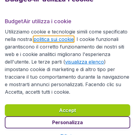
BudgetAir.it
BudgetAir utilizza i cookie
Utilizziamo cookie e tecnologie simili come specificato
Siti internazionali
nella nostra
politica sui cookie
. I cookie funzionali
garantiscono il corretto funzionamento dei nostri siti
web e i cookie analitici migliorano l'esperienza
dell'utente. Le terze parti (
visualizza elenco
)
impostano cookie di marketing e di altro tipo per
tracciare il tuo comportamento durante la navigazione
e mostrarti annunci personalizzati. Facendo clic su
Accetta, accetti tutti i cookie.
Dichiarazione di accessibilità
Condizioni
Esonero di responsabilità
Privacy
Cookie
Accept
Diritto d'autore © 2026
Personalizza