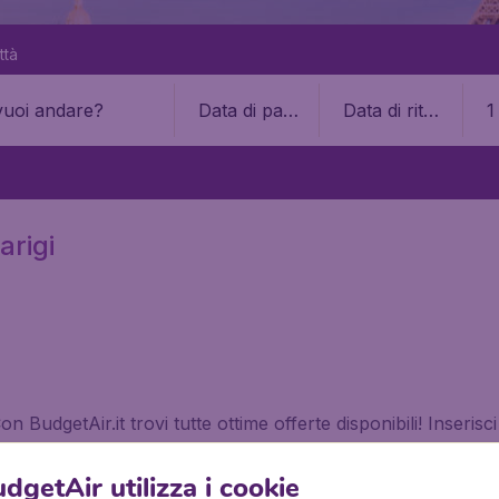
ttà
Data di part
Data di ritor
1
enza
no
arigi
n BudgetAir.it trovi tutte ottime offerte disponibili! Inseris
 ottime offerte per te. Potrai comparare i prezzi di tutte l
tue esigenze.
dgetAir utilizza i cookie