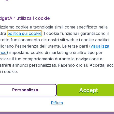
getAir utilizza i cookie
 Parigi.
L'aeroporto di Torino-Caselle
, anche chiamato aer
lizziamo cookie e tecnologie simili come specificato nella
te lo scalo è la base della compagnia di bandiera . La prin
stra
politica sui cookie
. I cookie funzionali garantiscono il
oportuale. L'aeroporto è ben collegato con il centro della ci
retto funzionamento dei nostri siti web e i cookie analitici
ino-Ceres, dalla quale è possibile raggiungere Torino con la
liorano l'esperienza dell'utente. Le terze parti (
visualizza
re l’aeroporto con il car sharing, grazie al servizio fornito 
enco
) impostano cookie di marketing e di altro tipo per
cciare il tuo comportamento durante la navigazione e
trarti annunci personalizzati. Facendo clic su Accetta, acce
ti i cookie.
 di partenza di un altro volo o che abbiate intenzione di fer
Accept
Personalizza
è possibile rilassarsi dopo una lunga giornata di visite turis
 per le vostre necessità e desideri.
Rifiuta
 cost per Parigi attraverso le più affidabili compagnie aere