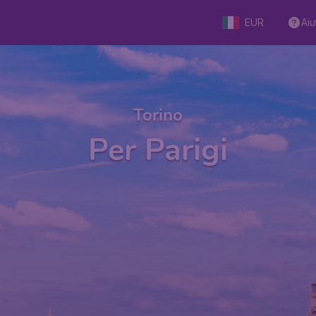
EUR
Aiu
Torino
Per Parigi