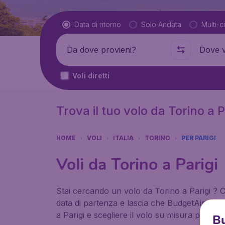
Tipo di volo
Data di ritorno
Solo Andata
Multi-ci
Partenza da
Dove
Voli diretti
Trova il tuo volo da Torino a P
HOME
VOLI
ITALIA
TORINO
PER PARIGI
Voli da Torino a Parigi
Stai cercando un volo da Torino a Parigi ? Co
data di partenza e lascia che BudgetAir trovi
a Parigi e scegliere il volo su misura per le 
Bu