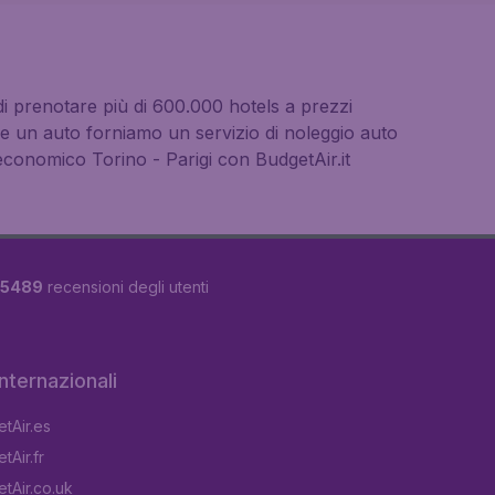
à di prenotare più di 600.000 hotels a prezzi
are un auto forniamo un servizio di noleggio auto
 economico Torino - Parigi con BudgetAir.it
5489
recensioni degli utenti
 internazionali
tAir.es
tAir.fr
tAir.co.uk