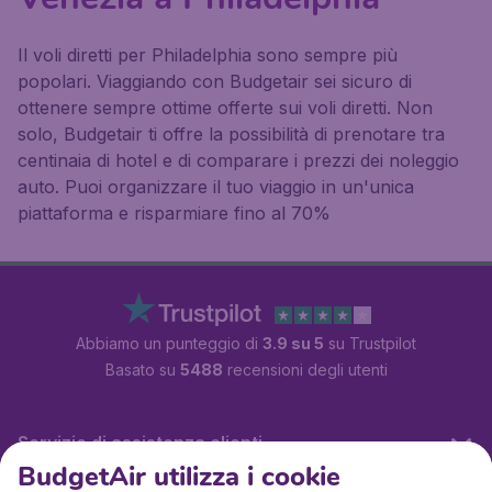
Il voli diretti per Philadelphia sono sempre più
popolari. Viaggiando con Budgetair sei sicuro di
ottenere sempre ottime offerte sui voli diretti. Non
solo, Budgetair ti offre la possibilità di prenotare tra
centinaia di hotel e di comparare i prezzi dei noleggio
auto. Puoi organizzare il tuo viaggio in un'unica
piattaforma e risparmiare fino al 70%
Abbiamo un punteggio di
3.9 su 5
su Trustpilot
Basato su
5488
recensioni degli utenti
Servizio di assistenza clienti
BudgetAir utilizza i cookie