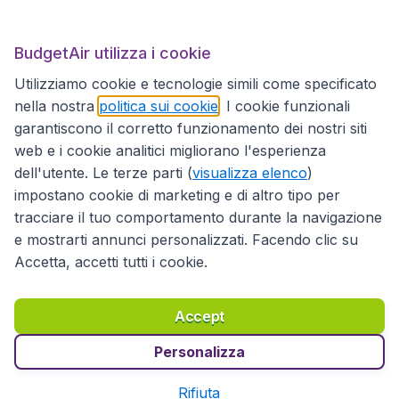
BudgetAir.it
BudgetAir utilizza i cookie
Utilizziamo cookie e tecnologie simili come specificato
Siti internazionali
nella nostra
politica sui cookie
. I cookie funzionali
garantiscono il corretto funzionamento dei nostri siti
web e i cookie analitici migliorano l'esperienza
dell'utente. Le terze parti (
visualizza elenco
)
impostano cookie di marketing e di altro tipo per
tracciare il tuo comportamento durante la navigazione
e mostrarti annunci personalizzati. Facendo clic su
Accetta, accetti tutti i cookie.
Dichiarazione di accessibilità
Condizioni
Esonero di responsabilità
Privacy
Cookie
Accept
Diritto d'autore © 2026
Personalizza
Rifiuta