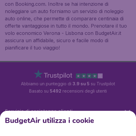
con Booking.com. Inoltre se hai intenzione di
noleggiare un auto forniamo un servizio di noleggio
auto online, che permette di comparare centinaia di
offerte vantaggiose in tutto il mondo. Prenotare il tuo
volo economico Verona - Lisbona con BudgetAir.it
assicura un affidabile, sicuro e facile modo di
pianificare il tuo viaggio!
Abbiamo un punteggio di
3.9 su 5
su Trustpilot
Basato su
5492
recensioni degli utenti
Servizio di assistenza clienti
BudgetAir utilizza i cookie
BudgetAir.it