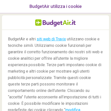
BudgetAir utilizza i cookie
menu
/Blog
BudgetAir e altri
siti web di Travix
utilizzano cookie e
tecniche simili. Utilizziamo cookie funzionali per
-
By
Maurizio
garantire il corretto funzionamento dei nostri siti web e
cookie analitici per offrire all’utente la migliore
esperienza possibile. Terze parti impostano cookie di
marketing e altri cookie per mostrare agli utenti
pubblicità personalizzate. Tramite questi cookie
queste terze parti possono monitorare il
comportamento online dell’utente. Cliccando su
Bangkok, l'opinione di 5 bloggers
“accetta” l’utente acconsente all’impostazione di tutti i
cookie. È possibile modificare le impostazioni
predefinite dei cookie cliccando “
modifica
Blog
Destinazioni
Bangkok, l'opinione di 5 bloggers