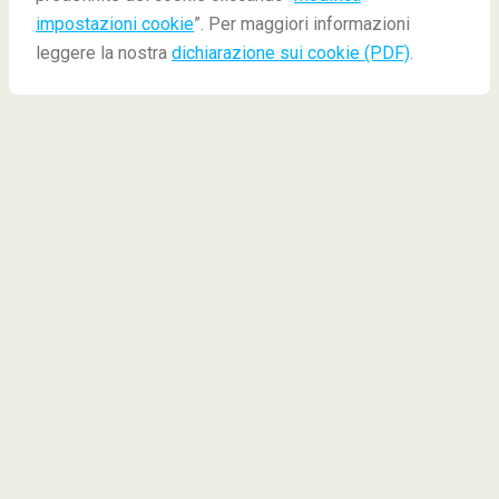
impostazioni cookie
”. Per maggiori informazioni
leggere la nostra
dichiarazione sui cookie (PDF)
.
Tutta la magia che viene
fuori da Bangkok
Saranno i voli sempre più economici, il cibo ottimo,
l’ospitalità dei tailandesi, ma Bangkok è sempre più
popolare tra i viaggiatori italiani. Abbiamo chiesto ad
alcuni dei
principali Travel blogger italiani
cosa ha
di tanto affascinante questa metropoli tailandese e
perché dovrebbe essere una tappa da aggiungere ai
propri diari di vaggio.
Elisa Cugnaschi
(salteditions.it)
ricorda la sua prima
impressione...
«Enorme, inquinata, umida, sudata,
terribilmente viva. Alta e bassa, coi suoi grattacieli
che s’infrangono a terra in cerca di bancarelle di