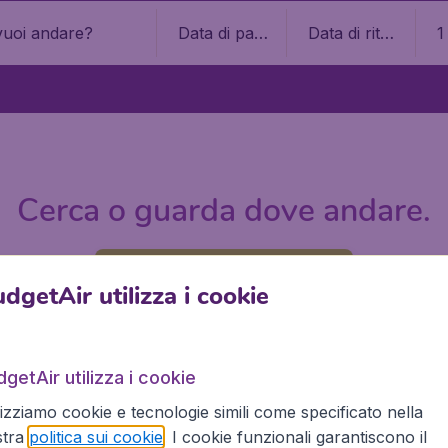
Data di part
Data di ritor
1
enza
no
Cerca o guarda dove andare.
Visita la homepage
dgetAir utilizza i cookie
getAir utilizza i cookie
lizziamo cookie e tecnologie simili come specificato nella
stra
politica sui cookie
. I cookie funzionali garantiscono il