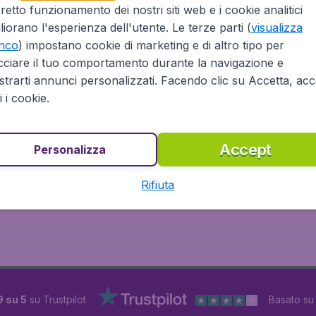
retto funzionamento dei nostri siti web e i cookie analitici
Europa
liorano l'esperienza dell'utente. Le terze parti (
visualizza
enco
) impostano cookie di marketing e di altro tipo per
rica
Tutte le destinazioni
cciare il tuo comportamento durante la navigazione e
trarti annunci personalizzati. Facendo clic su Accetta, acce
ti i cookie.
Accept
Personalizza
Rifiuta
9 su 5
su Trustpilot
Basato s