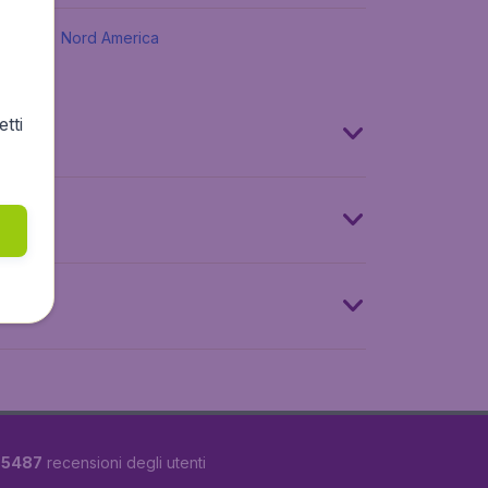
Nord America
tti
u
5487
recensioni degli utenti