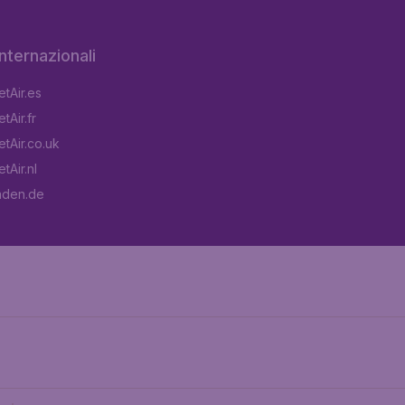
 internazionali
tAir.es
tAir.fr
tAir.co.uk
tAir.nl
aden.de