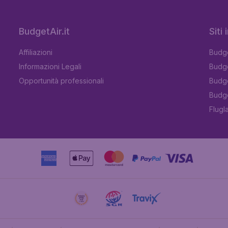
BudgetAir.it
Siti
Affiliazioni
Budge
Informazioni Legali
Budge
Opportunità professionali
Budge
Budge
Flugl