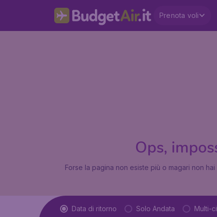
Prenota voli
Ops, impossi
Forse la pagina non esiste più o magari non hai 
Tipo di volo
Data di ritorno
Solo Andata
Multi-ci