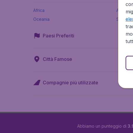
cor
Africa
Asia
mig
el
Oceania
Sud Ame
tra
mos
Paesi Preferiti
tut
Città Famose
Compagnie più utilizzate
Abbiamo un punteggio di
3.