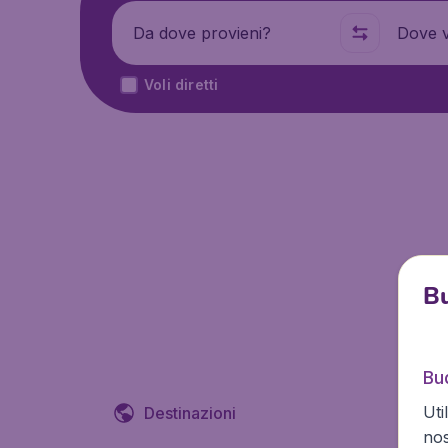
Partenza da
Dove
Voli diretti
Bu
Bud
Uti
Destinazioni
no