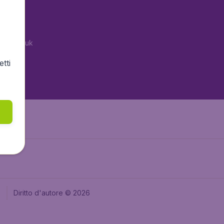
tAir.es
tAir.fr
tAir.co.uk
tAir.nl
tti
aden.de
e
Diritto d'autore © 2026