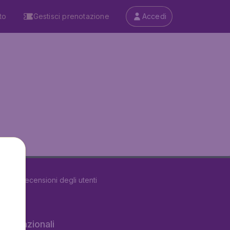
to
Gestisci prenotazione
Accedi
u
5493
recensioni degli utenti
 internazionali