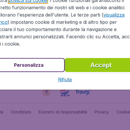
stra
politica sui cookie
. I cookie funzionali garantiscono il
retto funzionamento dei nostri siti web e i cookie analitici
Affiliazioni
Budge
liorano l'esperienza dell'utente. Le terze parti (
visualizza
Informazioni Legali
Budge
enco
) impostano cookie di marketing e di altro tipo per
Opportunità professionali
Budge
cciare il tuo comportamento durante la navigazione e
Budge
trarti annunci personalizzati. Facendo clic su Accetta, acce
Flugl
ti i cookie.
Accept
Personalizza
Rifiuta
tà
Condizioni
Esonero di responsabilità
Privacy
Cooki