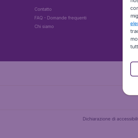
no
cor
Contatto
mig
FAQ - Domande frequenti
el
Chi siamo
tra
mos
tut
Dichiarazione di accessibili