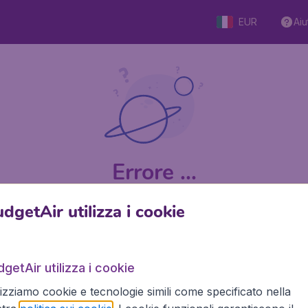
EUR
Aiu
Errore ...
dgetAir utilizza i cookie
9 su 5
su Trustpilot
Basato s
getAir utilizza i cookie
lizziamo cookie e tecnologie simili come specificato nella
BudgetAir.it
Siti