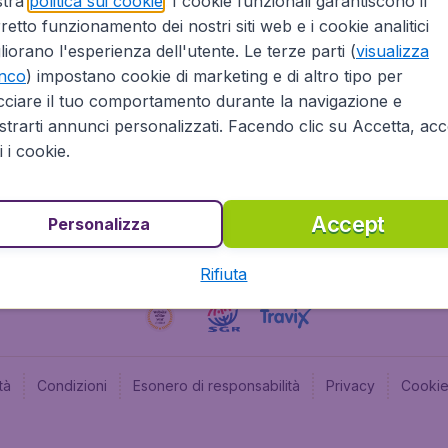
stra
politica sui cookie
. I cookie funzionali garantiscono il
retto funzionamento dei nostri siti web e i cookie analitici
Affiliazioni
Budge
liorano l'esperienza dell'utente. Le terze parti (
visualizza
Informazioni Legali
Budge
enco
) impostano cookie di marketing e di altro tipo per
Opportunità professionali
Budge
cciare il tuo comportamento durante la navigazione e
Budge
trarti annunci personalizzati. Facendo clic su Accetta, acce
Flugl
ti i cookie.
Accept
Personalizza
Rifiuta
tà
Condizioni
Esonero di responsabilità
Privacy
Cooki