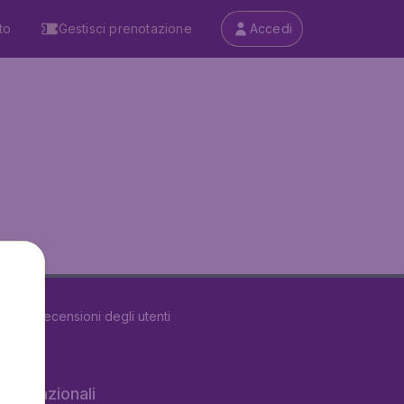
to
Gestisci prenotazione
Accedi
u
5495
recensioni degli utenti
 internazionali