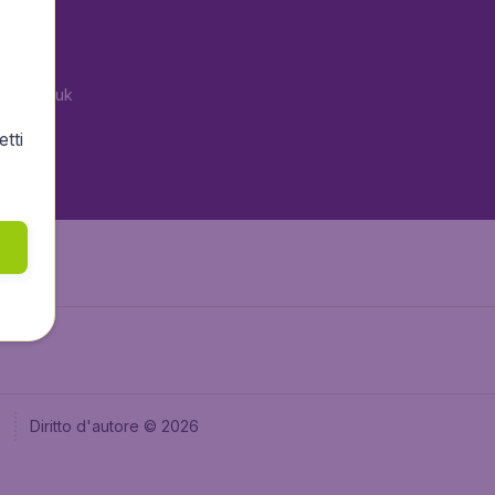
tAir.es
tAir.fr
tAir.co.uk
tAir.nl
tti
aden.de
e
Diritto d'autore © 2026