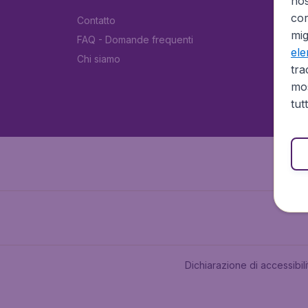
no
cor
Contatto
mig
FAQ - Domande frequenti
el
Chi siamo
tra
mos
tut
Dichiarazione di accessibili