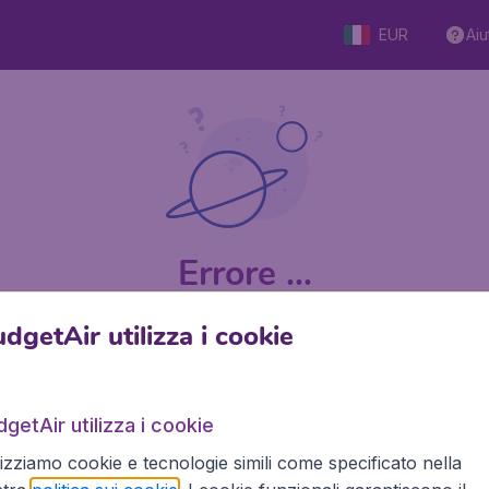
EUR
Aiu
Errore ...
dgetAir utilizza i cookie
9 su 5
su Trustpilot
Basato s
getAir utilizza i cookie
lizziamo cookie e tecnologie simili come specificato nella
BudgetAir.it
Siti