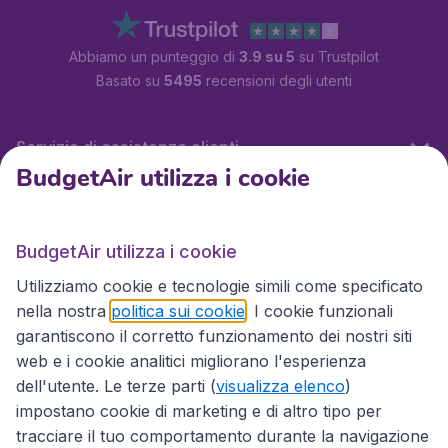
Abbiamo un punteggio di
3.9 su 5
su Trustpilot
Basato su
5495
recensioni degli utenti
Servizio di assistenza clienti
BudgetAir utilizza i cookie
BudgetAir.it
BudgetAir utilizza i cookie
Utilizziamo cookie e tecnologie simili come specificato
Siti internazionali
nella nostra
politica sui cookie
. I cookie funzionali
garantiscono il corretto funzionamento dei nostri siti
web e i cookie analitici migliorano l'esperienza
dell'utente. Le terze parti (
visualizza elenco
)
impostano cookie di marketing e di altro tipo per
tracciare il tuo comportamento durante la navigazione