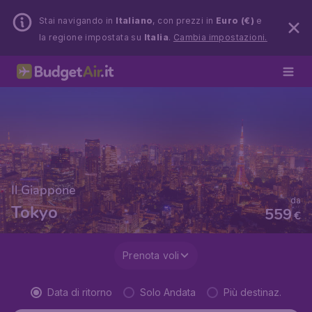
Stai navigando in
Italiano
, con prezzi in
Euro (€)
e
la regione impostata su
Italia
.
Cambia impostazioni.
Il Giappone
da
Tokyo
559
€
Prenota voli
Data di ritorno
Solo Andata
Più destinaz.