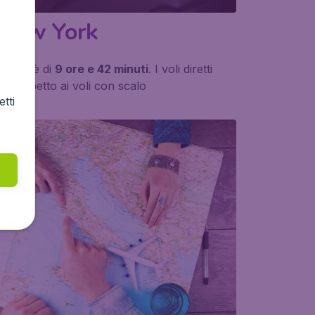
New York
iretto è di
9 ore e 42 minuti
. I voli diretti
eno
rispetto ai voli con scalo
tti