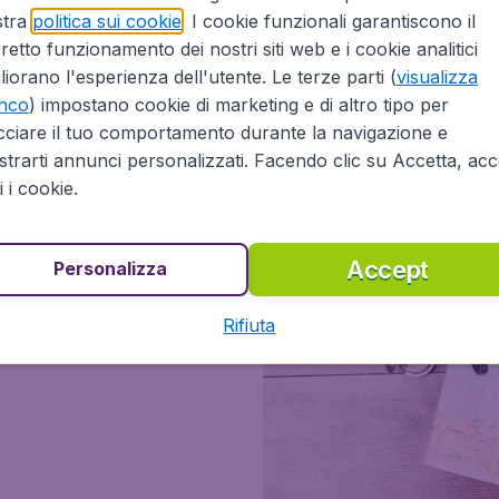
stra
politica sui cookie
. I cookie funzionali garantiscono il
Durata Roma-
retto funzionamento dei nostri siti web e i cookie analitici
liorano l'esperienza dell'utente. Le terze parti (
visualizza
enco
) impostano cookie di marketing e di altro tipo per
La durata media di un volo d
cciare il tuo comportamento durante la navigazione e
impiegano circa
5 ore in m
trarti annunci personalizzati. Facendo clic su Accetta, acce
ti i cookie.
k
Accept
Personalizza
. I voli diretti costano circa il
Rifiuta