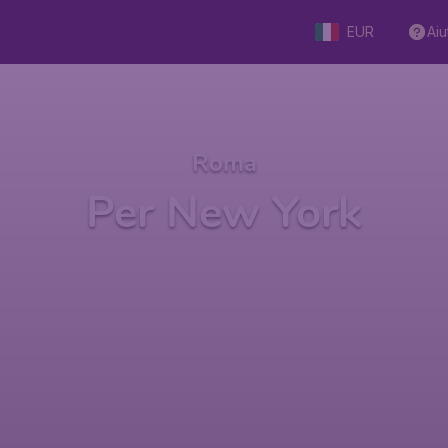
EUR
Aiu
Roma
Per New York