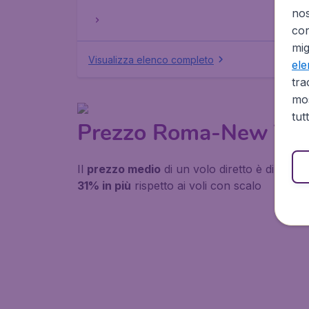
no
cor
mig
Visualizza elenco completo
el
tra
mos
tut
Prezzo Roma-New Yor
Il
prezzo medio
di un volo diretto è di
692€
31% in più
rispetto ai voli con scalo