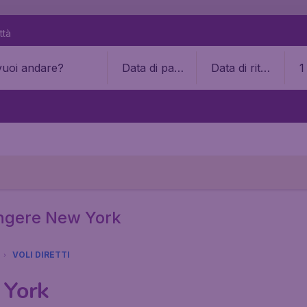
ttà
Data di part
Data di ritor
1
enza
no
ungere New York
VOLI DIRETTI
 York