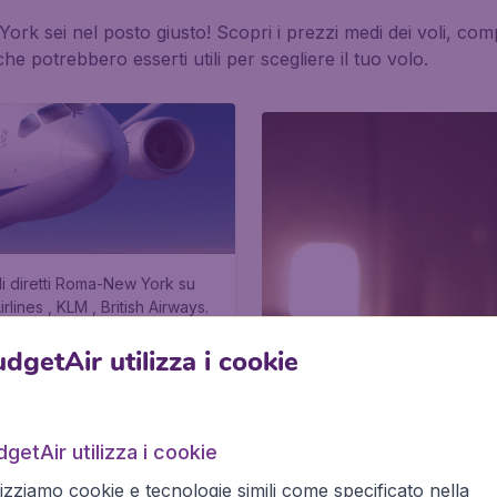
ork sei nel posto giusto! Scopri i prezzi medi dei voli, com
e potrebbero esserti utili per scegliere il tuo volo.
i diretti Roma-New York su
rlines , KLM , British Airways.
dgetAir utilizza i cookie
getAir utilizza i cookie
lizziamo cookie e tecnologie simili come specificato nella