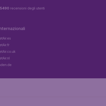
5490
recensioni degli utenti
 internazionali
tAir.es
tAir.fr
tAir.co.uk
tAir.nl
aden.de