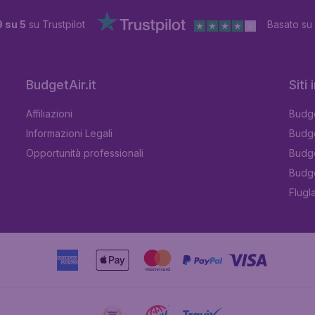
9 su 5
su Trustpilot
Basato su
BudgetAir.it
Siti
Affiliazioni
Budge
Informazioni Legali
Budge
Opportunità professionali
Budge
Budge
Flugl