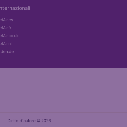
 internazionali
tAir.es
tAir.fr
tAir.co.uk
tAir.nl
aden.de
e
Diritto d'autore © 2026