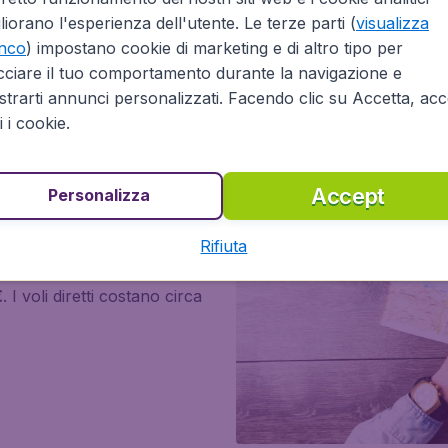
La durata media di un volo d
liorano l'esperienza dell'utente. Le terze parti (
visualizza
impiegano circa
6 ore in m
enco
) impostano cookie di marketing e di altro tipo per
cciare il tuo comportamento durante la navigazione e
trarti annunci personalizzati. Facendo clic su Accetta, acce
ti i cookie.
Accept
Personalizza
o
Rifiuta
€
. I voli diretti costano circa