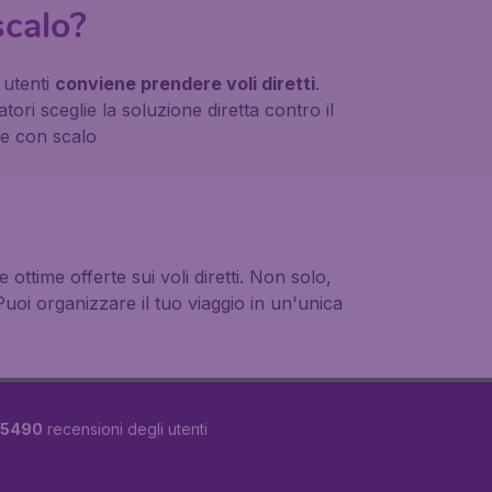
scalo?
i utenti
conviene prendere voli diretti
.
iatori sceglie la soluzione diretta contro il
ne con scalo
ottime offerte sui voli diretti. Non solo,
 Puoi organizzare il tuo viaggio in un'unica
5490
recensioni degli utenti