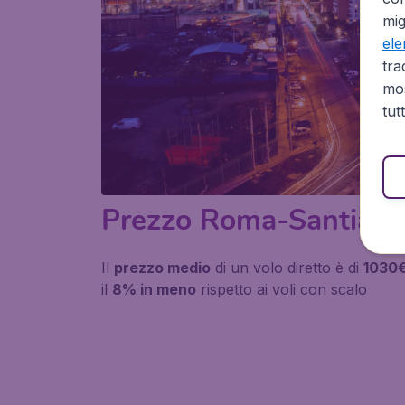
mig
el
tra
mos
tut
Prezzo Roma-Santiag
Il
prezzo medio
di un volo diretto è di
1030
il
8% in meno
rispetto ai voli con scalo