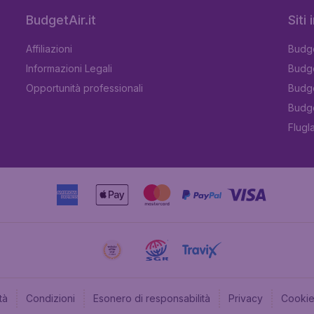
BudgetAir.it
Siti
Affiliazioni
Budge
Informazioni Legali
Budge
Opportunità professionali
Budge
Budge
Flugl
tà
Condizioni
Esonero di responsabilità
Privacy
Cooki