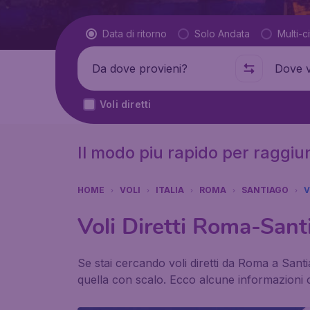
Tipo di volo
Data di ritorno
Solo Andata
Multi-ci
Partenza da
Dove
Voli diretti
Il modo piu rapido per raggi
HOME
VOLI
ITALIA
ROMA
SANTIAGO
V
Voli Diretti Roma-Sant
Se stai cercando voli diretti da Roma a Santi
quella con scalo. Ecco alcune informazioni ch