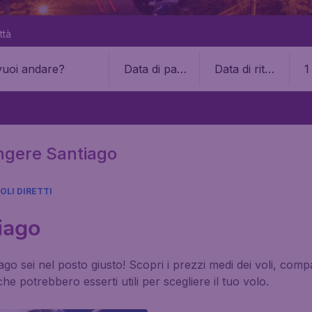
ttà
Data di part
Data di ritor
1
enza
no
ungere Santiago
OLI DIRETTI
iago
ago sei nel posto giusto! Scopri i prezzi medi dei voli, comp
e potrebbero esserti utili per scegliere il tuo volo.