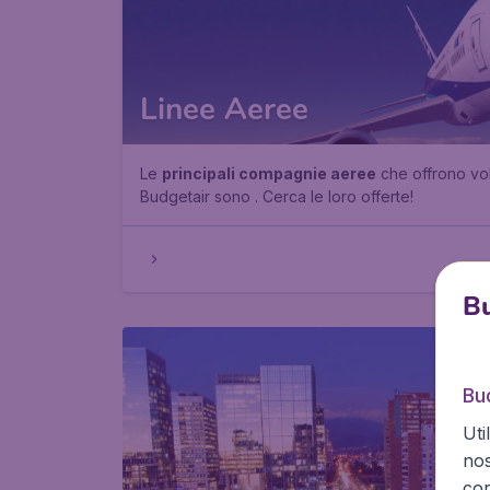
Linee Aeree
Le
principali compagnie aeree
che offrono vol
Budgetair sono . Cerca le loro offerte!
Bu
Bud
Uti
no
cor