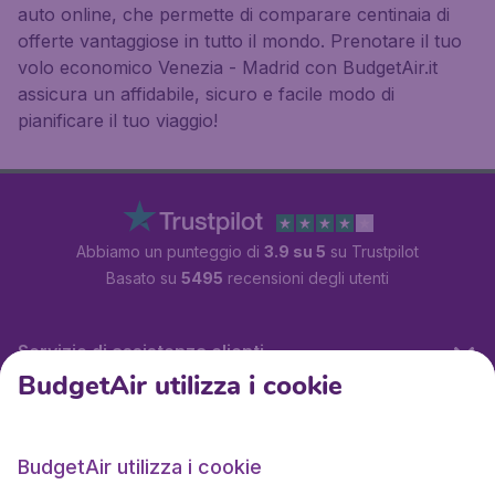
auto online, che permette di comparare centinaia di
offerte vantaggiose in tutto il mondo. Prenotare il tuo
volo economico Venezia - Madrid con BudgetAir.it
assicura un affidabile, sicuro e facile modo di
pianificare il tuo viaggio!
Abbiamo un punteggio di
3.9 su 5
su Trustpilot
Basato su
5495
recensioni degli utenti
Servizio di assistenza clienti
BudgetAir utilizza i cookie
BudgetAir.it
BudgetAir utilizza i cookie