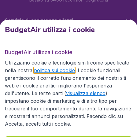
Servizio di assistenza clienti
BudgetAir utilizza i cookie
BudgetAir.it
BudgetAir utilizza i cookie
Utilizziamo cookie e tecnologie simili come specificato
Siti internazionali
nella nostra
politica sui cookie
. I cookie funzionali
garantiscono il corretto funzionamento dei nostri siti
web e i cookie analitici migliorano l'esperienza
dell'utente. Le terze parti (
visualizza elenco
)
impostano cookie di marketing e di altro tipo per
tracciare il tuo comportamento durante la navigazione
e mostrarti annunci personalizzati. Facendo clic su
Accetta, accetti tutti i cookie.
Dichiarazione di accessibilità
Condizioni