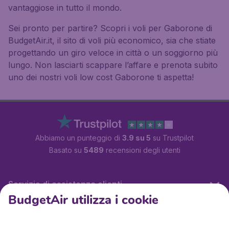
vantaggiose in tutto il mondo.
Sei pronto per partire? Scopri i voli per Gaborone di
BudgetAir.it, il sito di voli più economico, sia che stiate
progettando un giro veloce in città o un soggiorno più
lungo. Non lasciarti scappare l’affare e prenota subito
uno dei nostri voli low cost Gaborone ti aspetta!
Abbiamo un punteggio di
3.9 su 5
su Trustpilot
Basato su
5489
recensioni degli utenti
Servizio di assistenza clienti
BudgetAir utilizza i cookie
BudgetAir.it