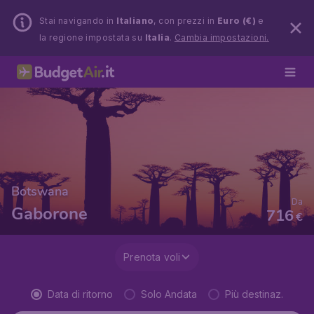
Stai navigando in
Italiano
, con prezzi in
Euro (€)
e
la regione impostata su
Italia
.
Cambia impostazioni.
Botswana
Da
Gaborone
716
€
Prenota voli
Data di ritorno
Solo Andata
Più destinaz.