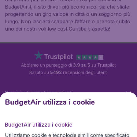
BudgetAir.it, il sito di voli più economico, sia che stiate
progettando un giro veloce in città o un soggiorno più
lungo. Non lasciarti scappare l’affare e prenota subito
uno dei nostri voli low cost Curitiba ti aspetta!
Abbiamo un punteggio di
3.9 su 5
su Trustpilot
Basato su
5492
recensioni degli utenti
Servizio di assistenza clienti
BudgetAir utilizza i cookie
BudgetAir.it
BudgetAir utilizza i cookie
Utilizziamo cookie e tecnologie simili come specificato