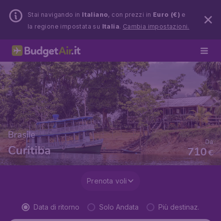
Stai navigando in
Italiano
, con prezzi in
Euro (€)
e
la regione impostata su
Italia
.
Cambia impostazioni.
Brasile
Da
Curitiba
710
€
Prenota voli
Data di ritorno
Solo Andata
Più destinaz.