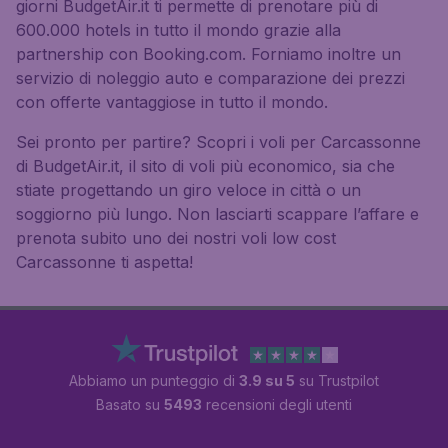
giorni BudgetAir.it ti permette di prenotare più di
600.000 hotels in tutto il mondo grazie alla
partnership con Booking.com. Forniamo inoltre un
servizio di noleggio auto e comparazione dei prezzi
con offerte vantaggiose in tutto il mondo.
Sei pronto per partire? Scopri i voli per Carcassonne
di BudgetAir.it, il sito di voli più economico, sia che
stiate progettando un giro veloce in città o un
soggiorno più lungo. Non lasciarti scappare l’affare e
prenota subito uno dei nostri voli low cost
Carcassonne ti aspetta!
Abbiamo un punteggio di
3.9 su 5
su Trustpilot
Basato su
5493
recensioni degli utenti