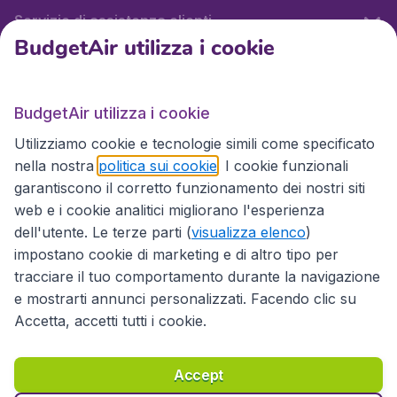
Servizio di assistenza clienti
BudgetAir utilizza i cookie
BudgetAir.it
BudgetAir utilizza i cookie
Utilizziamo cookie e tecnologie simili come specificato
Siti internazionali
nella nostra
politica sui cookie
. I cookie funzionali
garantiscono il corretto funzionamento dei nostri siti
web e i cookie analitici migliorano l'esperienza
dell'utente. Le terze parti (
visualizza elenco
)
impostano cookie di marketing e di altro tipo per
tracciare il tuo comportamento durante la navigazione
e mostrarti annunci personalizzati. Facendo clic su
Accetta, accetti tutti i cookie.
Dichiarazione di accessibilità
Condizioni
Esonero di responsabilità
Privacy
Cookie
Accept
Diritto d'autore © 2026