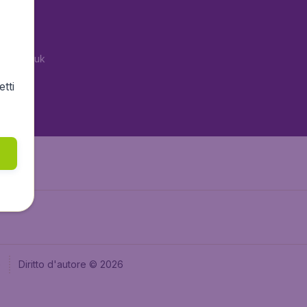
tAir.es
tAir.fr
tAir.co.uk
tAir.nl
tti
aden.de
e
Diritto d'autore © 2026