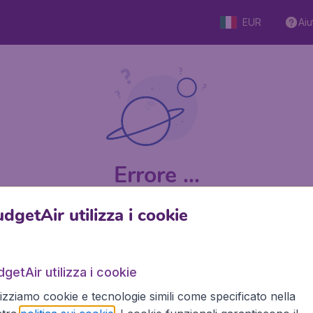
EUR
Aiu
Errore ...
dgetAir utilizza i cookie
9 su 5
su Trustpilot
Basato s
getAir utilizza i cookie
lizziamo cookie e tecnologie simili come specificato nella
BudgetAir.it
Siti