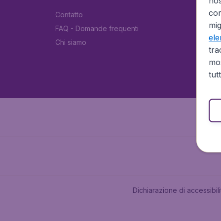
no
cor
Contatto
mig
FAQ - Domande frequenti
el
Chi siamo
tra
mos
tut
Dichiarazione di accessibili