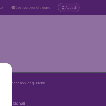
to
Gestisci prenotazione
Accedi
u
5487
recensioni degli utenti
 internazionali