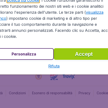
stra
politica sui cookie
. I cookie funzionali garantiscono il
retto funzionamento dei nostri siti web e i cookie analitici
Affiliazioni
Budge
liorano l'esperienza dell'utente. Le terze parti (
visualizza
Informazioni Legali
Budge
enco
) impostano cookie di marketing e di altro tipo per
Opportunità professionali
Budge
cciare il tuo comportamento durante la navigazione e
Budge
trarti annunci personalizzati. Facendo clic su Accetta, acce
Flugl
ti i cookie.
Accept
Personalizza
Rifiuta
tà
Condizioni
Esonero di responsabilità
Privacy
Cooki