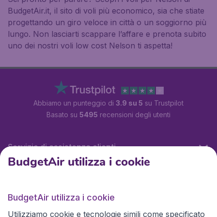
BudgetAir.it, il sito di voli più economico, sia che stiate
progettando un giro veloce in città o un soggiorno più
lungo. Non lasciarti scappare l’affare e prenota subito
uno dei nostri voli low cost Nelson ti aspetta!
Abbiamo un punteggio di
3.9 su 5
su Trustpilot
Basato su
5495
recensioni degli utenti
Servizio di assistenza clienti
BudgetAir utilizza i cookie
BudgetAir.it
BudgetAir utilizza i cookie
Utilizziamo cookie e tecnologie simili come specificato