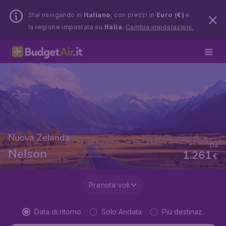
Stai navigando in
Italiano
, con prezzi in
Euro (€)
e
la regione impostata su
Italia
.
Cambia impostazioni.
Nuova Zelanda
Da
Nelson
1.261
€
Prenota voli
Data di ritorno
Solo Andata
Più destinaz.