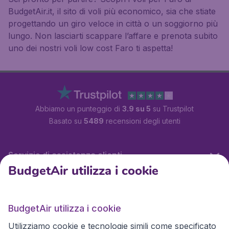
BudgetAir.it, il sito di voli più economico, sia che stiate
progettando un giro veloce in città o un soggiorno più
lungo. Non lasciarti scappare l’affare e prenota subito
uno dei nostri voli low cost Faro ti aspetta!
Abbiamo un punteggio di
3.9 su 5
su Trustpilot
Basato su
5489
recensioni degli utenti
Servizio di assistenza clienti
BudgetAir utilizza i cookie
BudgetAir.it
BudgetAir utilizza i cookie
Utilizziamo cookie e tecnologie simili come specificato