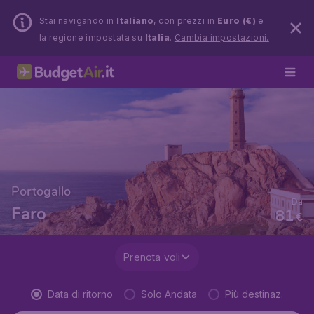
Stai navigando in
Italiano
, con prezzi in
Euro (€)
e
la regione impostata su
Italia
.
Cambia impostazioni.
Portogallo
Da
Faro
81
€
Prenota voli
Data di ritorno
Solo Andata
Più destinaz.