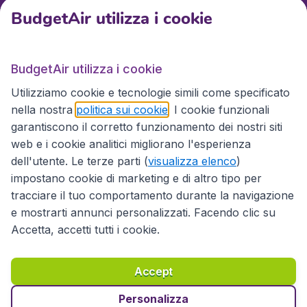
BudgetAir utilizza i cookie
BudgetAir.it
BudgetAir utilizza i cookie
Utilizziamo cookie e tecnologie simili come specificato
Siti internazionali
nella nostra
politica sui cookie
. I cookie funzionali
garantiscono il corretto funzionamento dei nostri siti
web e i cookie analitici migliorano l'esperienza
dell'utente. Le terze parti (
visualizza elenco
)
impostano cookie di marketing e di altro tipo per
tracciare il tuo comportamento durante la navigazione
e mostrarti annunci personalizzati. Facendo clic su
Accetta, accetti tutti i cookie.
Dichiarazione di accessibilità
Condizioni
Esonero di responsabilità
Privacy
Cookie
Accept
Diritto d'autore © 2026
Personalizza