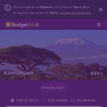
Stai navigando in
Italiano
, con prezzi in
Euro (€)
e
la regione impostata su
Italia
.
Cambia impostazioni.
Tanzania
Da
Kilimanjaro
616
€
Prenota voli
Data di ritorno
Solo Andata
Più destinaz.