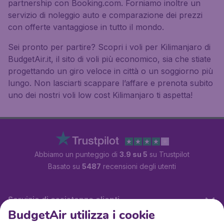
partnership con Booking.com. Forniamo inoltre un
servizio di noleggio auto e comparazione dei prezzi
con offerte vantaggiose in tutto il mondo.
Sei pronto per partire? Scopri i voli per Kilimanjaro di
BudgetAir.it, il sito di voli più economico, sia che stiate
progettando un giro veloce in città o un soggiorno più
lungo. Non lasciarti scappare l’affare e prenota subito
uno dei nostri voli low cost Kilimanjaro ti aspetta!
Abbiamo un punteggio di
3.9 su 5
su Trustpilot
Basato su
5487
recensioni degli utenti
Servizio di assistenza clienti
BudgetAir utilizza i cookie