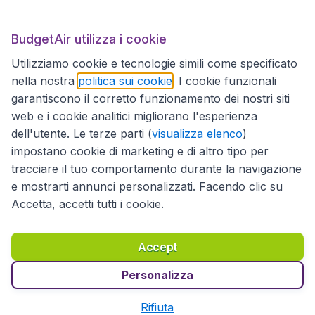
BudgetAir.it
BudgetAir utilizza i cookie
Utilizziamo cookie e tecnologie simili come specificato
Siti internazionali
nella nostra
politica sui cookie
. I cookie funzionali
garantiscono il corretto funzionamento dei nostri siti
web e i cookie analitici migliorano l'esperienza
dell'utente. Le terze parti (
visualizza elenco
)
impostano cookie di marketing e di altro tipo per
tracciare il tuo comportamento durante la navigazione
e mostrarti annunci personalizzati. Facendo clic su
Accetta, accetti tutti i cookie.
Dichiarazione di accessibilità
Condizioni
Esonero di responsabilità
Privacy
Cookie
Accept
Diritto d'autore © 2026
Personalizza
Rifiuta