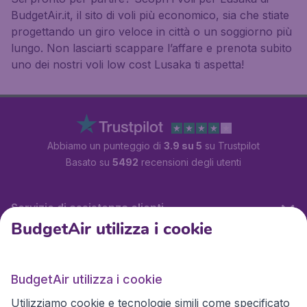
BudgetAir.it, il sito di voli più economico, sia che stiate
progettando un giro veloce in città o un soggiorno più
lungo. Non lasciarti scappare l’affare e prenota subito
uno dei nostri voli low cost Lusaka ti aspetta!
Abbiamo un punteggio di
3.9 su 5
su Trustpilot
Basato su
5492
recensioni degli utenti
Servizio di assistenza clienti
BudgetAir utilizza i cookie
BudgetAir.it
BudgetAir utilizza i cookie
Utilizziamo cookie e tecnologie simili come specificato