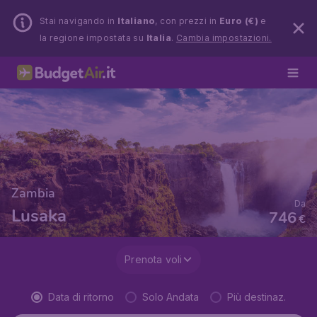
Stai navigando in
Italiano
, con prezzi in
Euro (€)
e
la regione impostata su
Italia
.
Cambia impostazioni.
Zambia
Da
Lusaka
746
€
Prenota voli
Data di ritorno
Solo Andata
Più destinaz.