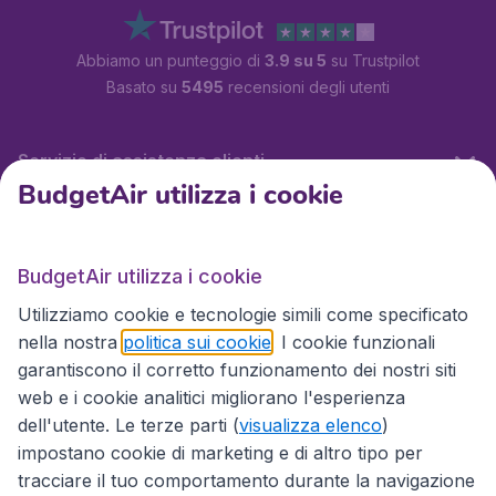
Abbiamo un punteggio di
3.9 su 5
su Trustpilot
Basato su
5495
recensioni degli utenti
Servizio di assistenza clienti
BudgetAir utilizza i cookie
BudgetAir.it
BudgetAir utilizza i cookie
Utilizziamo cookie e tecnologie simili come specificato
Siti internazionali
nella nostra
politica sui cookie
. I cookie funzionali
garantiscono il corretto funzionamento dei nostri siti
web e i cookie analitici migliorano l'esperienza
dell'utente. Le terze parti (
visualizza elenco
)
impostano cookie di marketing e di altro tipo per
tracciare il tuo comportamento durante la navigazione