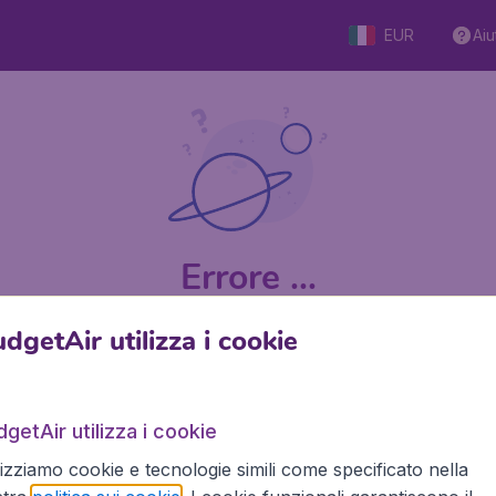
EUR
Aiu
Errore ...
dgetAir utilizza i cookie
9 su 5
su Trustpilot
Basato su
getAir utilizza i cookie
lizziamo cookie e tecnologie simili come specificato nella
BudgetAir.it
Siti