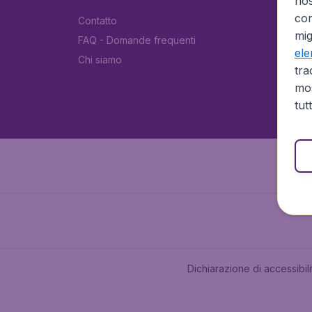
no
cor
Contatto
mig
FAQ - Domande frequenti
el
Chi siamo
tra
mos
tut
Dichiarazione di accessibili