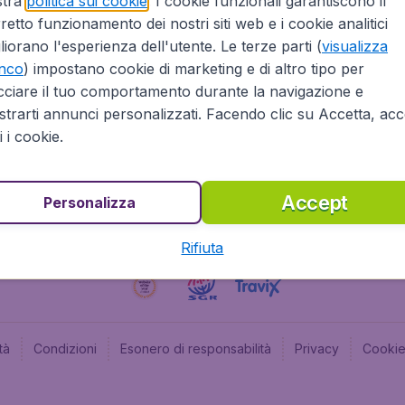
stra
politica sui cookie
. I cookie funzionali garantiscono il
retto funzionamento dei nostri siti web e i cookie analitici
Affiliazioni
Budge
liorano l'esperienza dell'utente. Le terze parti (
visualizza
Informazioni Legali
Budge
enco
) impostano cookie di marketing e di altro tipo per
Opportunità professionali
Budge
cciare il tuo comportamento durante la navigazione e
Budge
trarti annunci personalizzati. Facendo clic su Accetta, acce
Flugl
ti i cookie.
Accept
Personalizza
Rifiuta
tà
Condizioni
Esonero di responsabilità
Privacy
Cooki