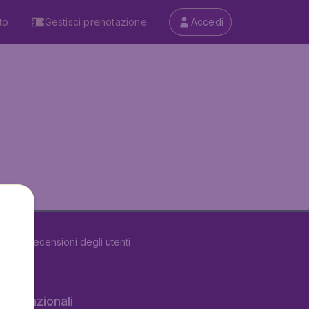
to
Gestisci prenotazione
Accedi
5490
recensioni degli utenti
 internazionali