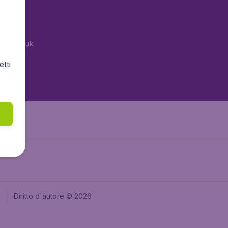
tAir.es
tAir.fr
tAir.co.uk
tAir.nl
tti
aden.de
e
Diritto d'autore © 2026