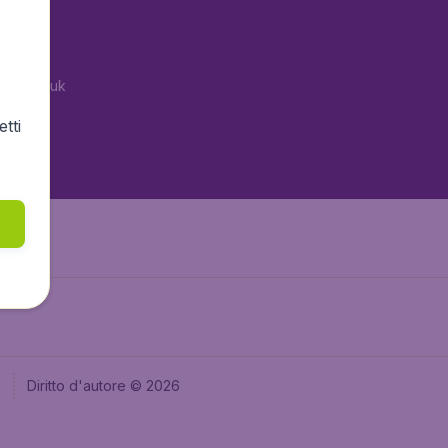
tAir.es
tAir.fr
tAir.co.uk
tAir.nl
tti
aden.de
e
Diritto d'autore © 2026