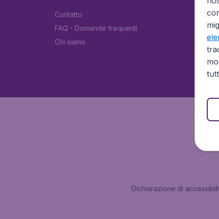
no
cor
Contatto
mig
FAQ - Domande frequenti
el
Chi siamo
tra
mos
tut
Dichiarazione di accessibili