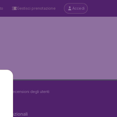
to
Gestisci prenotazione
Accedi
u
5493
recensioni degli utenti
 internazionali