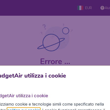
EUR
Aiu
Errore ...
dgetAir utilizza i cookie
9 su 5
su Trustpilot
Basato s
getAir utilizza i cookie
lizziamo cookie e tecnologie simili come specificato nella
BudgetAir.it
Siti