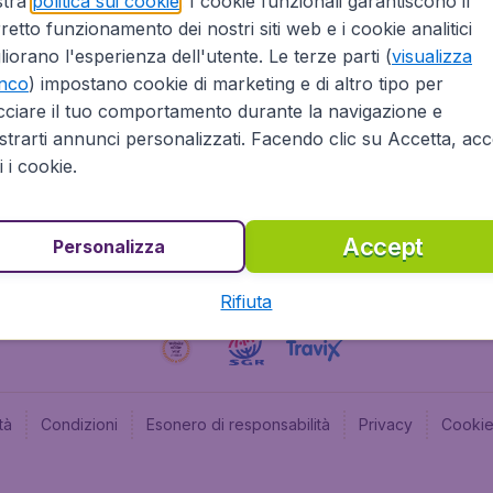
stra
politica sui cookie
. I cookie funzionali garantiscono il
retto funzionamento dei nostri siti web e i cookie analitici
Affiliazioni
Budge
liorano l'esperienza dell'utente. Le terze parti (
visualizza
Informazioni Legali
Budge
enco
) impostano cookie di marketing e di altro tipo per
Opportunità professionali
Budge
cciare il tuo comportamento durante la navigazione e
Budge
trarti annunci personalizzati. Facendo clic su Accetta, acce
Flugl
ti i cookie.
Accept
Personalizza
Rifiuta
tà
Condizioni
Esonero di responsabilità
Privacy
Cooki