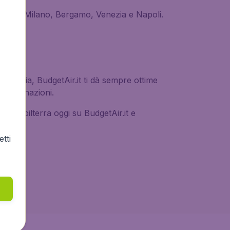
lusi Roma, Milano, Bergamo, Venezia e Napoli.
 famiglia, BudgetAir.it ti dà sempre ottime
0 destinazioni.
 per Gibilterra oggi su BudgetAir.it e
tti