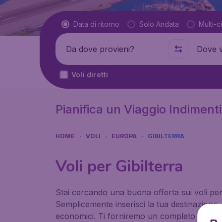
Tipo di volo
Data di ritorno
Solo Andata
Multi-ci
Partenza da
Dove
Voli diretti
Pianifica un Viaggio Indimentic
HOME
VOLI
EUROPA
GIBILTERRA
Voli per Gibilterra
Stai cercando una buona offerta sui voli per Gi
Semplicemente inserisci la tua destinazione, l
economici. Ti forniremo un completo insieme di 