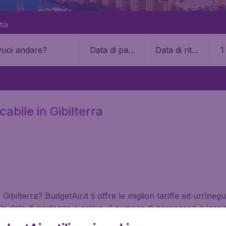
ttà
Data di part
Data di ritor
1
enza
no
abile in Gibilterra
bilterra? BudgetAir.it ti offre le migliori tariffe ed un’ineg
e date di partenza e arrivo, il numero di passeggeri e lascia a
risultati per i voli per Gibilterra, tagliato su misura per le