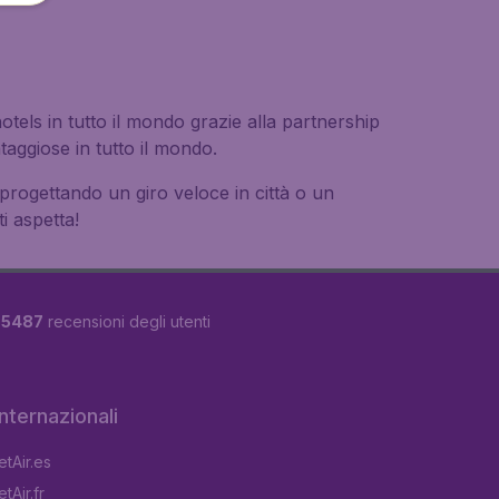
hotels in tutto il mondo grazie alla partnership
aggiose in tutto il mondo.
te progettando un giro veloce in città o un
i aspetta!
u
5487
recensioni degli utenti
 internazionali
tAir.es
tAir.fr