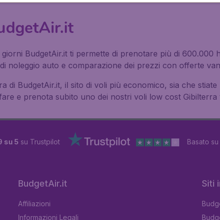
BudgetAir.it
ù giorni BudgetAir.it ti permette di prenotare più di 600.000 
i noleggio auto e comparazione dei prezzi con offerte vant
ra di BudgetAir.it, il sito di voli più economico, sia che stia
are e prenota subito uno dei nostri voli low cost Gibilterra t
9 su 5
su Trustpilot
Basato s
BudgetAir.it
Siti
Affiliazioni
Budge
Informazioni Legali
Budge