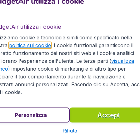
dgetAir utilizza i cookie
st per Gibilterra da tutti i principali aeroporti d’Italia, inc
agnie aeree, incluse , EasyJet, Vueling, KLM e Lufthansa.
getAir utilizza i cookie
terra, per affari o per relax
lizziamo cookie e tecnologie simili come specificato nella
stra
politica sui cookie
. I cookie funzionali garantiscono il
i o per relax, non importa se da solo, con amici o con la tua
retto funzionamento dei nostri siti web e i cookie analitici
tre 500 compagnie aeree, incluse le low-cost, per più di 10.00
liorano l'esperienza dell'utente. Le terze parti (
visualizza
principale aereoporto in Italia. Prenota il tuo volo dall’Italia
enco
) impostano cookie di marketing e di altro tipo per
sicurezza che il nostro know how può darti:
cciare il tuo comportamento durante la navigazione e
trarti annunci personalizzati. Facendo clic su Accetta, acce
ti i cookie.
azie alla partnership con Booking.com
Accept
Personalizza
Rifiuta