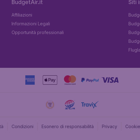
BudgetAir.it
Siti
Affiliazioni
Budge
Informazioni Legali
Budge
Opportunità professionali
Budge
Budge
Flugl
tà
Condizioni
Esonero di responsabilità
Privacy
Cooki