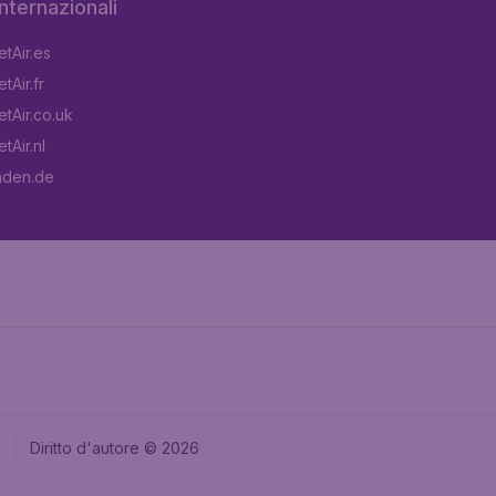
 internazionali
tAir.es
tAir.fr
tAir.co.uk
tAir.nl
aden.de
e
Diritto d'autore © 2026