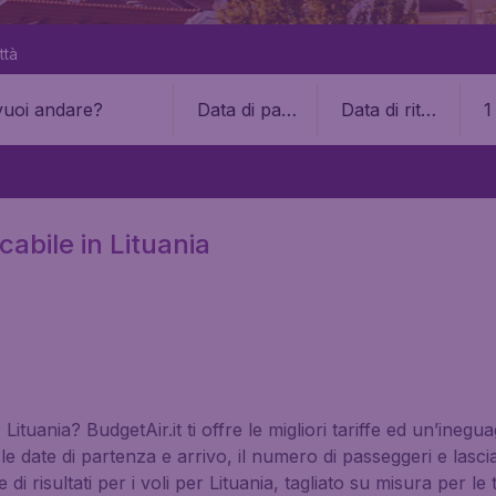
ttà
Data di part
Data di ritor
1
enza
no
cabile in Lituania
ituania? BudgetAir.it ti offre le migliori tariffe ed un’inegua
e date di partenza e arrivo, il numero di passeggeri e lascia a
 risultati per i voli per Lituania, tagliato su misura per le t