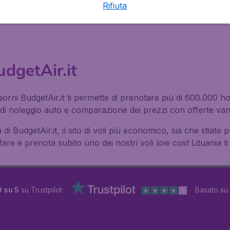
Rifiuta
BudgetAir.it
giorni BudgetAir.it ti permette di prenotare più di 600.000 ho
i noleggio auto e comparazione dei prezzi con offerte vant
 di BudgetAir.it, il sito di voli più economico, sia che stiate
are e prenota subito uno dei nostri voli low cost Lituania ti
9 su 5
su Trustpilot
Basato su