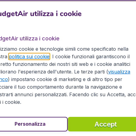
st per Lituania da tutti i principali aeroporti d’Italia, inclu
dgetAir utilizza i cookie
agnie aeree, incluse , EasyJet, Vueling, KLM e Lufthansa.
nia, per affari o per relax
getAir utilizza i cookie
o per relax, non importa se da solo, con amici o con la tua f
lizziamo cookie e tecnologie simili come specificato nella
tre 500 compagnie aeree, incluse le low-cost, per più di 10.00
stra
politica sui cookie
. I cookie funzionali garantiscono il
retto funzionamento dei nostri siti web e i cookie analitici
incipale aereoporto in Italia. Prenota il tuo volo dall’Italia 
liorano l'esperienza dell'utente. Le terze parti (
visualizza
he il nostro know how può darti:
enco
) impostano cookie di marketing e di altro tipo per
cciare il tuo comportamento durante la navigazione e
trarti annunci personalizzati. Facendo clic su Accetta, acce
ti i cookie.
azie alla partnership con Booking.com
Accept
Personalizza