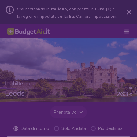
Stai navigando in
Italiano
, con prezzi in
Euro (€)
e
la regione impostata su
Italia
.
Cambia impostazioni.
Inghilterra
Da
Leeds
263
€
Prenota voli
Data di ritorno
Solo Andata
Più destinaz.