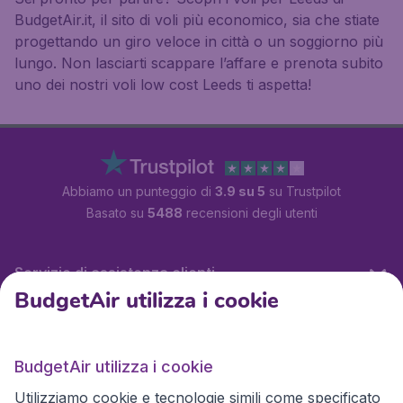
BudgetAir.it, il sito di voli più economico, sia che stiate
progettando un giro veloce in città o un soggiorno più
lungo. Non lasciarti scappare l’affare e prenota subito
uno dei nostri voli low cost Leeds ti aspetta!
Abbiamo un punteggio di
3.9 su 5
su Trustpilot
Basato su
5488
recensioni degli utenti
Servizio di assistenza clienti
BudgetAir utilizza i cookie
BudgetAir.it
BudgetAir utilizza i cookie
Utilizziamo cookie e tecnologie simili come specificato