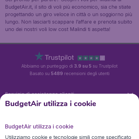
BudgetAir.it, il sito di voli più economico, sia che stiate
progettando un giro veloce in città o un soggiorno più
lungo. Non lasciarti scappare l’affare e prenota subito
uno dei nostri voli low cost Malindi ti aspetta!
Abbiamo un punteggio di
3.9 su 5
su Trustpilot
Basato su
5489
recensioni degli utenti
Servizio di assistenza clienti
BudgetAir utilizza i cookie
BudgetAir.it
BudgetAir utilizza i cookie
Utilizziamo cookie e tecnologie simili come specificato