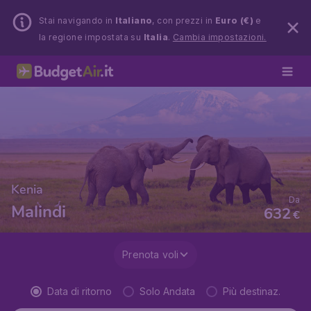
Stai navigando in
Italiano
, con prezzi in
Euro (€)
e
la regione impostata su
Italia
.
Cambia impostazioni.
Kenia
Da
Malindi
632
€
Prenota voli
Data di ritorno
Solo Andata
Più destinaz.