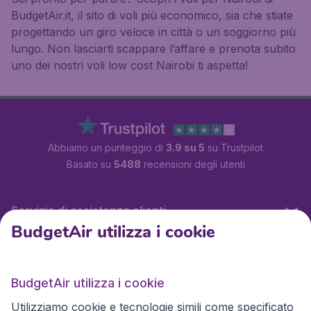
BudgetAir.it, il sito di voli più economico, sia che stiate
progettando un giro veloce in città o un soggiorno più
lungo. Non lasciarti scappare l’affare e prenota subito
uno dei nostri voli low cost Nairobi ti aspetta!
Abbiamo un punteggio di
3.9 su 5
su Trustpilot
Basato su
5488
recensioni degli utenti
Servizio di assistenza clienti
BudgetAir utilizza i cookie
BudgetAir.it
BudgetAir utilizza i cookie
Utilizziamo cookie e tecnologie simili come specificato