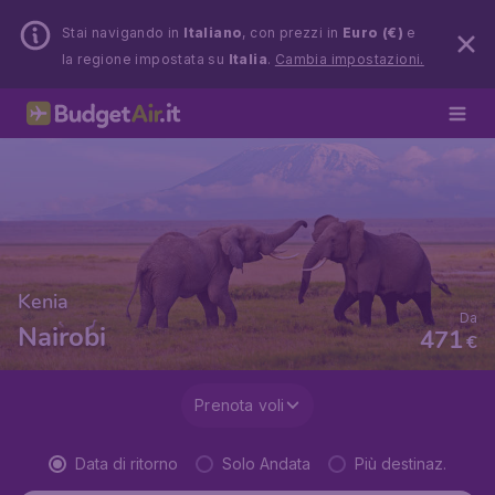
Stai navigando in
Italiano
, con prezzi in
Euro (€)
e
la regione impostata su
Italia
.
Cambia impostazioni.
Kenia
Da
Nairobi
471
€
Prenota voli
Data di ritorno
Solo Andata
Più destinaz.