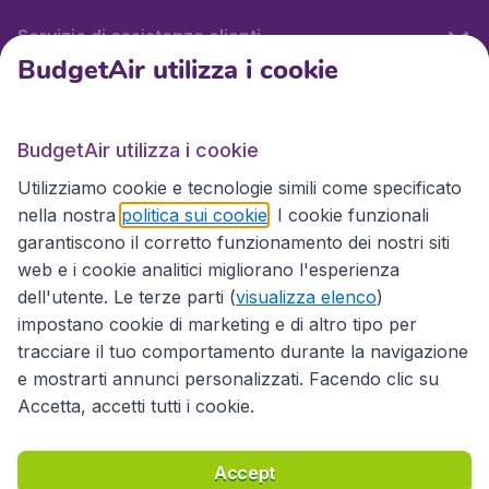
Servizio di assistenza clienti
BudgetAir utilizza i cookie
BudgetAir.it
BudgetAir utilizza i cookie
Utilizziamo cookie e tecnologie simili come specificato
Siti internazionali
nella nostra
politica sui cookie
. I cookie funzionali
garantiscono il corretto funzionamento dei nostri siti
web e i cookie analitici migliorano l'esperienza
dell'utente. Le terze parti (
visualizza elenco
)
impostano cookie di marketing e di altro tipo per
tracciare il tuo comportamento durante la navigazione
e mostrarti annunci personalizzati. Facendo clic su
Accetta, accetti tutti i cookie.
Dichiarazione di accessibilità
Condizioni
Esonero di responsabilità
Privacy
Cookie
Accept